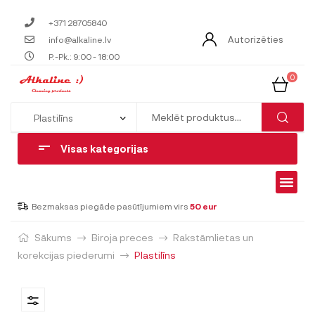
+371 28705840
Autorizēties
info@alkaline.lv
P.-Pk.: 9:00 - 18:00
0
Visas kategorijas
Bezmaksas piegāde pasūtījumiem virs
50 eur
Sākums
Biroja preces
Rakstāmlietas un
korekcijas piederumi
Plastilīns