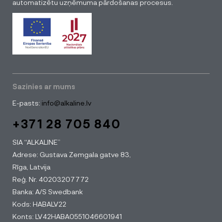
automatizētu uzņēmuma pārdošanas procesus.
Sazinies ar mums
E-pasts:
info@alkaline.lv
+371 28 705 840
SIA “ALKALINE”
Adrese: Gustava Zemgala gatve 83,
Rīga, Latvija
Reģ. Nr. 40203207772
Banka: A/S Swedbank
Kods: HABALV22
Konts: LV42HABA0551046601941