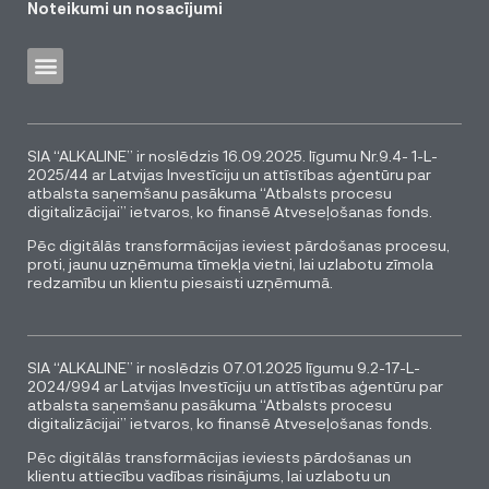
Noteikumi un nosacījumi
SIA “ALKALINE” ir noslēdzis 16.09.2025. līgumu Nr.9.4- 1-L-
2025/44 ar Latvijas Investīciju un attīstības aģentūru par
atbalsta saņemšanu pasākuma “Atbalsts procesu
digitalizācijai” ietvaros, ko finansē Atveseļošanas fonds.
Pēc digitālās transformācijas ieviest pārdošanas procesu,
proti, jaunu uzņēmuma tīmekļa vietni, lai uzlabotu zīmola
redzamību un klientu piesaisti uzņēmumā.
SIA “ALKALINE” ir noslēdzis 07.01.2025 līgumu 9.2-17-L-
2024/994 ar Latvijas Investīciju un attīstības aģentūru par
atbalsta saņemšanu pasākuma “Atbalsts procesu
digitalizācijai” ietvaros, ko finansē Atveseļošanas fonds.
Pēc digitālās transformācijas ieviests pārdošanas un
klientu attiecību vadības risinājums, lai uzlabotu un