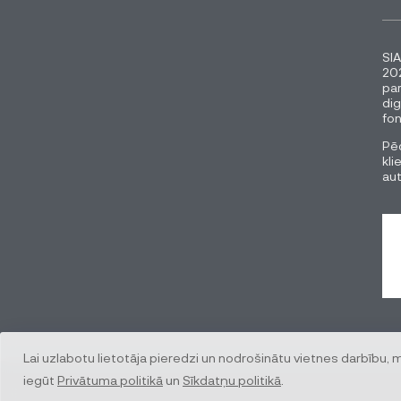
SIA
202
pa
dig
fon
Pēc
kli
au
Lai uzlabotu lietotāja pieredzi un nodrošinātu vietnes darbību, 
iegūt
Privātuma politikā
un
Sīkdatņu politikā
.