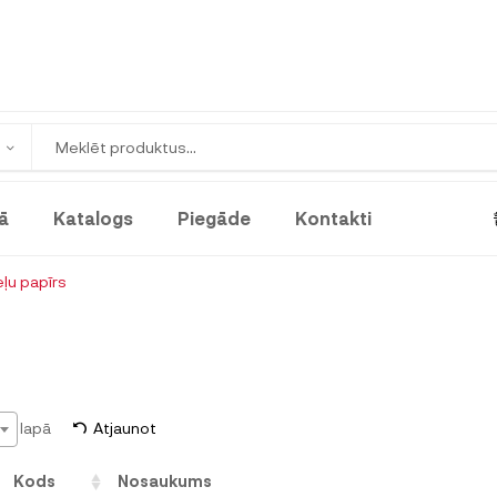
ā
Katalogs
Piegāde
Kontakti
ļu papīrs
lapā
Atjaunot
Kods
Nosaukums