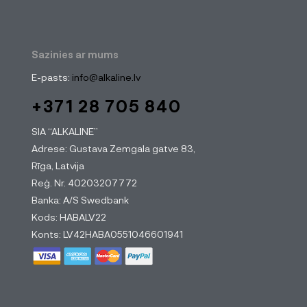
Sazinies ar mums
E-pasts:
info@alkaline.lv
+371 28 705 840
SIA “ALKALINE”
Adrese: Gustava Zemgala gatve 83,
Rīga, Latvija
Reģ. Nr. 40203207772
Banka: A/S Swedbank
Kods: HABALV22
Konts: LV42HABA0551046601941