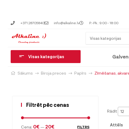
+371 28705840
info@alkaline.lv
P.-Pk.: 9:00 - 18:00
Visas kategorijas
Galven
Visas kategorijas
Sākums
Biroja preces
Papīrs
Zīmēšanas, akvare
Filtrēt pēc cenas
Rādīt
12
Attēls
0€
20€
Cena:
—
FILTRS