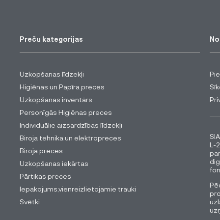
Preču kategorijas
No
Uzkopšanas līdzekļi
Pi
Higiēnas un Papīra preces
Sīk
Uzkopšanas inventārs
Pri
Personīgās Higiēnas preces
Individuālie aizsardzības līdzekļi
SIA
Biroja tehnika un elektropreces
L-2
Biroja preces
pa
dig
Uzkopšanas iekārtas
fon
Pārtikas preces
Pēc
Iepakojums,vienreizlietojamie trauki
pro
Svētki
uzl
uz