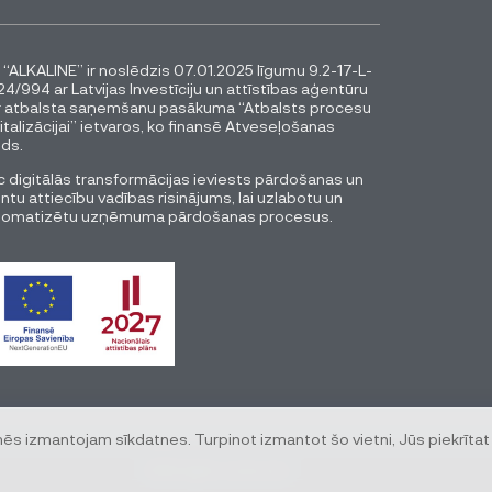
 “ALKALINE” ir noslēdzis 07.01.2025 līgumu 9.2-17-L-
4/994 ar Latvijas Investīciju un attīstības aģentūru
r atbalsta saņemšanu pasākuma “Atbalsts procesu
italizācijai” ietvaros, ko finansē Atveseļošanas
ds.
 digitālās transformācijas ieviests pārdošanas un
entu attiecību vadības risinājums, lai uzlabotu un
tomatizētu uzņēmuma pārdošanas procesus.
mēs izmantojam sīkdatnes. Turpinot izmantot šo vietni, Jūs piekrītat
© All rights reserved