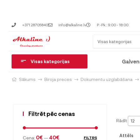
+371 28705840
info@alkaline.lv
P.-Pk.: 9:00 - 18:00
Visas kategorijas
Galven
Visas kategorijas
Sākums
Biroja preces
Dokumentu uzglabāšana
Filtrēt pēc cenas
Rādīt
12
Attēls
0€
40€
Cena:
—
FILTRS