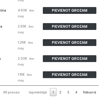
PVN)
rūna
4.50
€
PIEVIENOT GROZAM
(bez
PVN)
ta
2.55
€
PIEVIENOT GROZAM
(bez
PVN)
1.26
€
PIEVIENOT GROZAM
(bez
PVN)
a
2.30
€
PIEVIENOT GROZAM
(bez
PVN)
1.15
€
PIEVIENOT GROZAM
(bez
PVN)
46 preces
Iepriekšējā
1
2
3
4
Nākamā