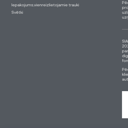
Pēc
Iepakojums,vienreizlietojamie trauki
pro
Svētki
uzl
uz
SIA
202
pa
dig
fon
Pēc
kli
au