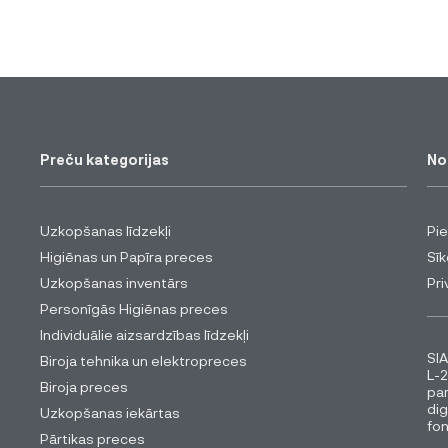
Preču kategorijas
No
Uzkopšanas līdzekļi
Pi
Higiēnas un Papīra preces
Sīk
Uzkopšanas inventārs
Pri
Personīgās Higiēnas preces
Individuālie aizsardzības līdzekļi
SIA
Biroja tehnika un elektropreces
L-2
Biroja preces
pa
dig
Uzkopšanas iekārtas
fon
Pārtikas preces