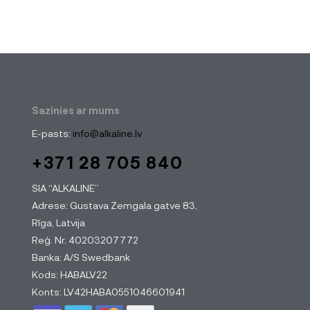
Sazinies ar mums
E-pasts:
info@alkaline.lv
+371 28 705 840
SIA “ALKALINE”
Adrese: Gustava Zemgala gatve 83,
Rīga, Latvija
Reģ. Nr. 40203207772
Banka: A/S Swedbank
Kods: HABALV22
Konts: LV42HABA0551046601941