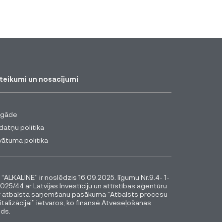
teikumi un nosacījumi
egāde
datņu politika
vātuma politika
 “ALKALINE” ir noslēdzis 16.09.2025. līgumu Nr.9.4- 1-
025/44 ar Latvijas Investīciju un attīstības aģentūru
r atbalsta saņemšanu pasākuma “Atbalsts procesu
italizācijai” ietvaros, ko finansē Atveseļošanas
ds.