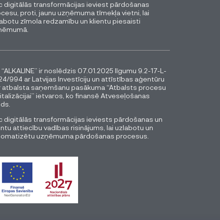
 digitālās transformācijas ieviest pārdošanas
cesu, proti, jaunu uzņēmuma tīmekļa vietni, lai
abotu zīmola redzamību un klientu piesaisti
ņēmumā.
 “ALKALINE” ir noslēdzis 07.01.2025 līgumu 9.2-17-L-
4/994 ar Latvijas Investīciju un attīstības aģentūru
r atbalsta saņemšanu pasākuma “Atbalsts procesu
italizācijai” ietvaros, ko finansē Atveseļošanas
ds.
 digitālās transformācijas ieviests pārdošanas un
entu attiecību vadības risinājums, lai uzlabotu un
tomatizētu uzņēmuma pārdošanas procesus.