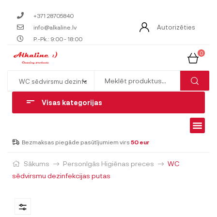
+371 28705840
Autorizēties
info@alkaline.lv
P.-Pk.: 9:00 - 18:00
0
Visas kategorijas
Bezmaksas piegāde pasūtījumiem virs
50 eur
Sākums
Personīgās Higiēnas preces
WC
sēdvirsmu dezinfekcijas putas