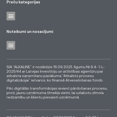
Preču kategorijas
Noteikumi un nosacījumi
SIA “ALKALINE” ir noslēdzis 16.09.2025. līgumu Nr.9.4- 1-L-
2025/44 ar Latvijas Investīciju un attīstības aģentūru par
atbalsta saņemšanu pasākuma “Atbalsts procesu
digitalizācijai” ietvaros, ko finansē Atveseļošanas fonds.
Pēc digitālās transformācijas ieviest pārdošanas procesu,
proti, jaunu uzņēmuma tīmekļa vietni, lai uzlabotu zīmola
redzamību un klientu piesaisti uzņēmumā.