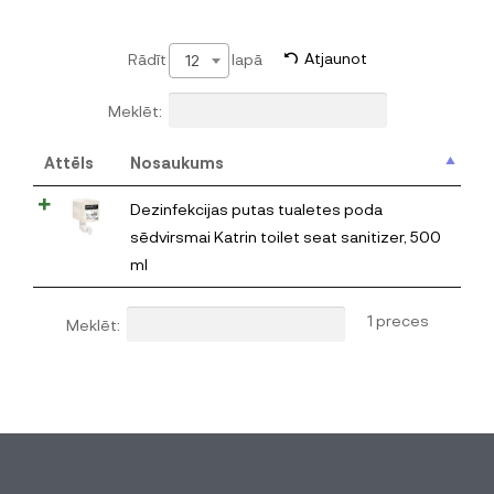
Rādīt
lapā
Atjaunot
12
Meklēt:
Attēls
Nosaukums
Dezinfekcijas putas tualetes poda
sēdvirsmai Katrin toilet seat sanitizer, 500
ml
1 preces
Meklēt: