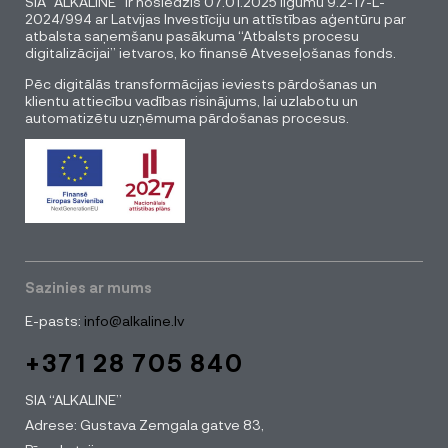
SIA “ALKALINE” ir noslēdzis 07.01.2025 līgumu 9.2-17-L-
2024/994 ar Latvijas Investīciju un attīstības aģentūru par
atbalsta saņemšanu pasākuma “Atbalsts procesu
digitalizācijai” ietvaros, ko finansē Atveseļošanas fonds.
Pēc digitālās transformācijas ieviests pārdošanas un
klientu attiecību vadības risinājums, lai uzlabotu un
automatizētu uzņēmuma pārdošanas procesus.
Sazinies ar mums
E-pasts:
info@alkaline.lv
+371 28 705 840
SIA “ALKALINE”
Adrese: Gustava Zemgala gatve 83,