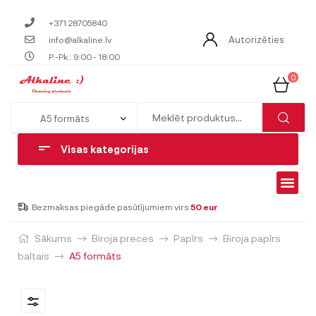
+371 28705840
Autorizēties
info@alkaline.lv
P.-Pk.: 9:00 - 18:00
0
Visas kategorijas
Bezmaksas piegāde pasūtījumiem virs
50 eur
Sākums
Biroja preces
Papīrs
Biroja papīrs
baltais
A5 formāts