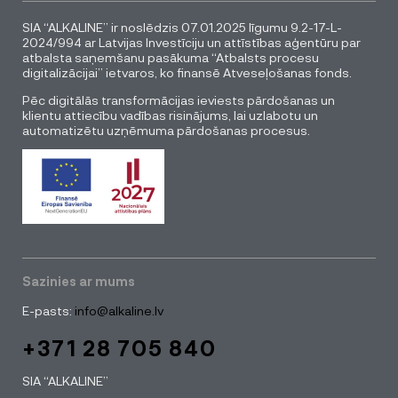
SIA “ALKALINE” ir noslēdzis 07.01.2025 līgumu 9.2-17-L-
2024/994 ar Latvijas Investīciju un attīstības aģentūru par
atbalsta saņemšanu pasākuma “Atbalsts procesu
digitalizācijai” ietvaros, ko finansē Atveseļošanas fonds.
Pēc digitālās transformācijas ieviests pārdošanas un
klientu attiecību vadības risinājums, lai uzlabotu un
automatizētu uzņēmuma pārdošanas procesus.
Sazinies ar mums
E-pasts:
info@alkaline.lv
+371 28 705 840
SIA “ALKALINE”