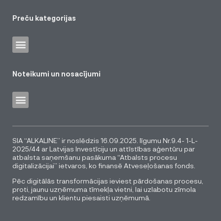
Preču kategorijas
Noteikumi un nosacījumi
SIA “ALKALINE” ir noslēdzis 16.09.2025. līgumu Nr.9.4- 1-L-
2025/44 ar Latvijas Investīciju un attīstības aģentūru par
atbalsta saņemšanu pasākuma “Atbalsts procesu
digitalizācijai” ietvaros, ko finansē Atveseļošanas fonds.
Pēc digitālās transformācijas ieviest pārdošanas procesu,
proti, jaunu uzņēmuma tīmekļa vietni, lai uzlabotu zīmola
redzamību un klientu piesaisti uzņēmumā.