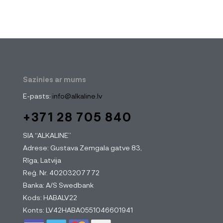
Sazinies ar mums
E-pasts:
info@alkaline.lv
+371 28 705 840
SIA “ALKALINE”
Adrese: Gustava Zemgala gatve 83,
Rīga, Latvija
Reģ. Nr. 40203207772
Banka: A/S Swedbank
Kods: HABALV22
Konts: LV42HABA0551046601941