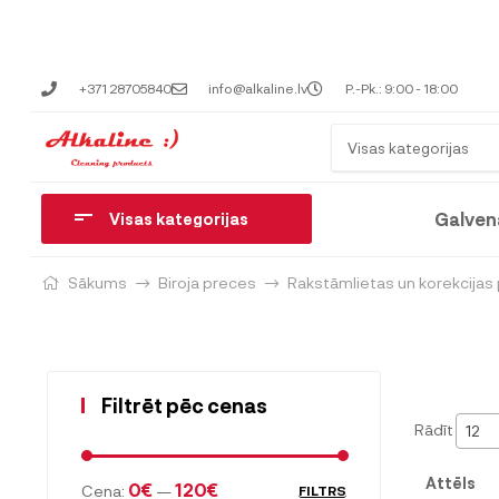
+371 28705840
info@alkaline.lv
P.-Pk.: 9:00 - 18:00
Visas kategorijas
Galven
Visas kategorijas
Sākums
Biroja preces
Rakstāmlietas un korekcijas
Filtrēt pēc cenas
Rādīt
12
Attēls
0€
120€
Cena:
—
FILTRS