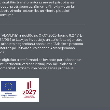
 digitālās transformācijas ieviest pārdošanas
cesu, proti, jaunu uzņēmuma tīmekļa vietni, lai
abotu zīmola redzamību un klientu piesaisti
ņēmumā.
 “ALKALINE” ir noslēdzis 07.01.2025 līgumu 9.2-17-L-
4/994 ar Latvijas Investīciju un attīstības aģentūru
r atbalsta saņemšanu pasākuma “Atbalsts procesu
italizācijai” ietvaros, ko finansē Atveseļošanas
ds.
 digitālās transformācijas ieviests pārdošanas un
entu attiecību vadības risinājums, lai uzlabotu un
tomatizētu uzņēmuma pārdošanas procesus.