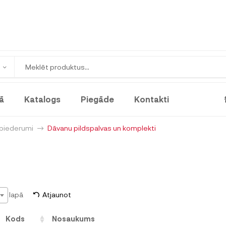
ā
Katalogs
Piegāde
Kontakti
 piederumi
Dāvanu pildspalvas un komplekti
lapā
Atjaunot
Kods
Nosaukums