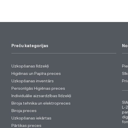
Preču kategorijas
No
Uzkopšanas līdzekļi
Pi
Higiēnas un Papīra preces
Sīk
Uzkopšanas inventārs
Pri
Personīgās Higiēnas preces
Individuālie aizsardzības līdzekļi
SIA
Biroja tehnika un elektropreces
L-2
Biroja preces
pa
dig
Uzkopšanas iekārtas
fon
Pārtikas preces