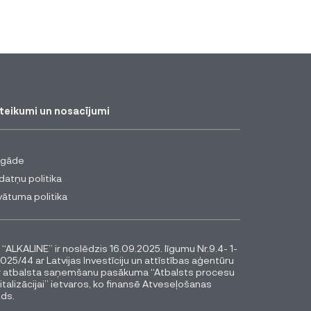
teikumi un nosacījumi
egāde
datņu politika
vātuma politika
 “ALKALINE” ir noslēdzis 16.09.2025. līgumu Nr.9.4- 1-
025/44 ar Latvijas Investīciju un attīstības aģentūru
r atbalsta saņemšanu pasākuma “Atbalsts procesu
italizācijai” ietvaros, ko finansē Atveseļošanas
ds.