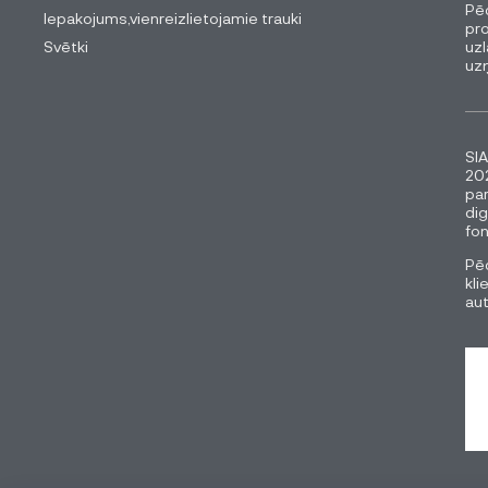
Pēc
Iepakojums,vienreizlietojamie trauki
pro
Svētki
uzl
uz
SIA
202
pa
dig
fon
Pēc
kli
au