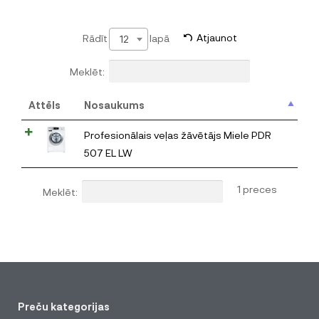
Rādīt
lapā
Atjaunot
12
Meklēt:
Attēls
Nosaukums
Profesionālais veļas žāvētājs Miele PDR
507 EL LW
1 preces
Meklēt:
Preču kategorijas