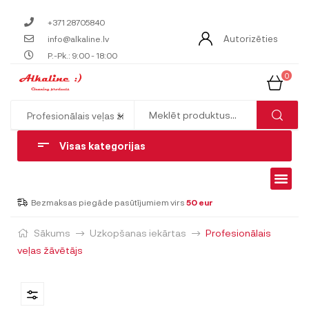
+371 28705840
Autorizēties
info@alkaline.lv
P.-Pk.: 9:00 - 18:00
0
Visas kategorijas
Bezmaksas piegāde pasūtījumiem virs
50 eur
Sākums
Uzkopšanas iekārtas
Profesionālais
veļas žāvētājs