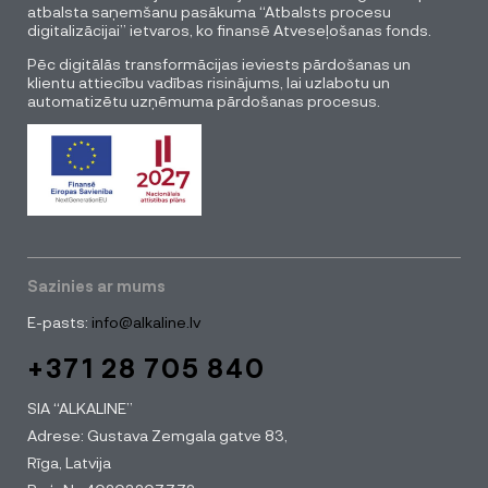
atbalsta saņemšanu pasākuma “Atbalsts procesu
digitalizācijai” ietvaros, ko finansē Atveseļošanas fonds.
Pēc digitālās transformācijas ieviests pārdošanas un
klientu attiecību vadības risinājums, lai uzlabotu un
automatizētu uzņēmuma pārdošanas procesus.
Sazinies ar mums
E-pasts:
info@alkaline.lv
+371 28 705 840
SIA “ALKALINE”
Adrese: Gustava Zemgala gatve 83,
Rīga, Latvija