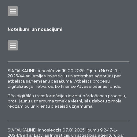
Noteikumi un nosacījumi
SIA “ALKALINE” ir noslēdzis 16.09.2025. līgumu Nr.9.4- 1-L-
2025/44 ar Latvijas Investīciju un attīstības aģentūru par
atbalsta saņemšanu pasākuma “Atbalsts procesu
digitalizācijai” ietvaros, ko finansē Atveseļošanas fonds.
Pēc digitālās transformācijas ieviest pārdošanas procesu,
proti, jaunu uzņēmuma tīmekļa vietni, lai uzlabotu zīmola
redzamību un klientu piesaisti uzņēmumā.
SIA “ALKALINE” ir noslēdzis 07.01.2025 līgumu 9.2-17-L-
2024/994 ar Latvijas Investīciju un attīstības aģentūru par