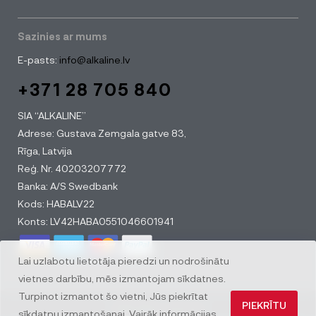
Sazinies ar mums
E-pasts:
info@alkaline.lv
+371 28 705 840
SIA “ALKALINE”
Adrese: Gustava Zemgala gatve 83,
Rīga, Latvija
Reģ. Nr. 40203207772
Banka: A/S Swedbank
Kods: HABALV22
Konts: LV42HABA0551046601941
Lai uzlabotu lietotāja pieredzi un nodrošinātu
vietnes darbību, mēs izmantojam sīkdatnes.
Turpinot izmantot šo vietni, Jūs piekrītat
PIEKRĪTU
© All rights reserved
sīkdatņu izmantošanai. Vairāk informācijas