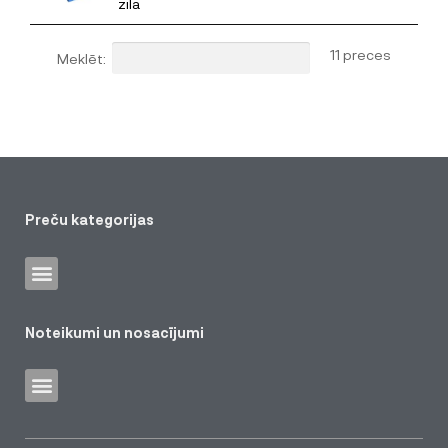
zila
11 preces
Meklēt:
Preču kategorijas
Noteikumi un nosacījumi