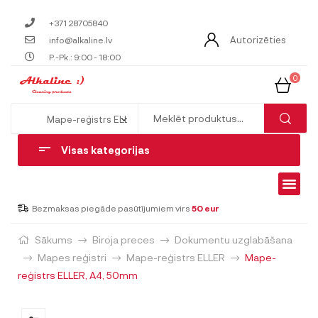
+371 28705840
Autorizēties
info@alkaline.lv
P.-Pk.: 9:00 - 18:00
0
Visas kategorijas
Bezmaksas piegāde pasūtījumiem virs
50 eur
Sākums
Biroja preces
Dokumentu uzglabāšana
Mapes reģistri
Mape-reģistrs ELLER
Mape-
reģistrs ELLER, A4, 50mm