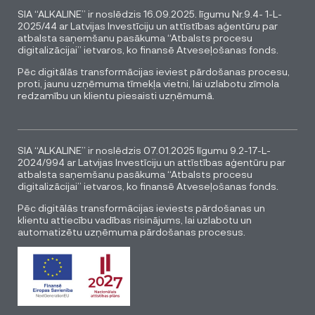
SIA “ALKALINE” ir noslēdzis 16.09.2025. līgumu Nr.9.4- 1-L-
2025/44 ar Latvijas Investīciju un attīstības aģentūru par
atbalsta saņemšanu pasākuma “Atbalsts procesu
digitalizācijai” ietvaros, ko finansē Atveseļošanas fonds.
Pēc digitālās transformācijas ieviest pārdošanas procesu,
proti, jaunu uzņēmuma tīmekļa vietni, lai uzlabotu zīmola
redzamību un klientu piesaisti uzņēmumā.
SIA “ALKALINE” ir noslēdzis 07.01.2025 līgumu 9.2-17-L-
2024/994 ar Latvijas Investīciju un attīstības aģentūru par
atbalsta saņemšanu pasākuma “Atbalsts procesu
digitalizācijai” ietvaros, ko finansē Atveseļošanas fonds.
Pēc digitālās transformācijas ieviests pārdošanas un
klientu attiecību vadības risinājums, lai uzlabotu un
automatizētu uzņēmuma pārdošanas procesus.