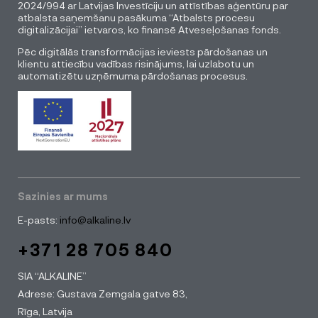
2024/994 ar Latvijas Investīciju un attīstības aģentūru par
atbalsta saņemšanu pasākuma “Atbalsts procesu
digitalizācijai” ietvaros, ko finansē Atveseļošanas fonds.
Pēc digitālās transformācijas ieviests pārdošanas un
klientu attiecību vadības risinājums, lai uzlabotu un
automatizētu uzņēmuma pārdošanas procesus.
Sazinies ar mums
E-pasts:
info@alkaline.lv
+371 28 705 840
SIA “ALKALINE”
Adrese: Gustava Zemgala gatve 83,
Rīga, Latvija