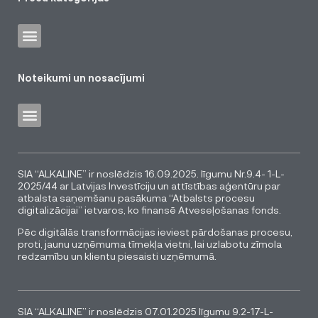
Noteikumi un nosacījumi
SIA “ALKALINE” ir noslēdzis 16.09.2025. līgumu Nr.9.4- 1-L-
2025/44 ar Latvijas Investīciju un attīstības aģentūru par
atbalsta saņemšanu pasākuma “Atbalsts procesu
digitalizācijai” ietvaros, ko finansē Atveseļošanas fonds.
Pēc digitālās transformācijas ieviest pārdošanas procesu,
proti, jaunu uzņēmuma tīmekļa vietni, lai uzlabotu zīmola
redzamību un klientu piesaisti uzņēmumā.
SIA “ALKALINE” ir noslēdzis 07.01.2025 līgumu 9.2-17-L-