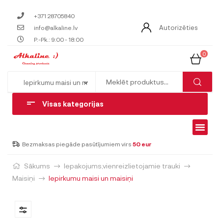
+371 28705840
Autorizēties
info@alkaline.lv
P.-Pk.: 9:00 - 18:00
0
Visas kategorijas
Bezmaksas piegāde pasūtījumiem virs
50 eur
Sākums
Iepakojums,vienreizlietojamie trauki
Maisiņi
Iepirkumu maisi un maisiņi