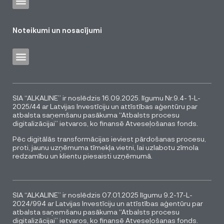
Noteikumi un nosacījumi
SIA “ALKALINE” ir noslēdzis 16.09.2025. līgumu Nr.9.4- 1-L-
2025/44 ar Latvijas Investīciju un attīstības aģentūru par
atbalsta saņemšanu pasākuma “Atbalsts procesu
digitalizācijai” ietvaros, ko finansē Atveseļošanas fonds.
Pēc digitālās transformācijas ieviest pārdošanas procesu,
proti, jaunu uzņēmuma tīmekļa vietni, lai uzlabotu zīmola
redzamību un klientu piesaisti uzņēmumā.
SIA “ALKALINE” ir noslēdzis 07.01.2025 līgumu 9.2-17-L-
2024/994 ar Latvijas Investīciju un attīstības aģentūru par
atbalsta saņemšanu pasākuma “Atbalsts procesu
digitalizācijai” ietvaros, ko finansē Atveseļošanas fonds.