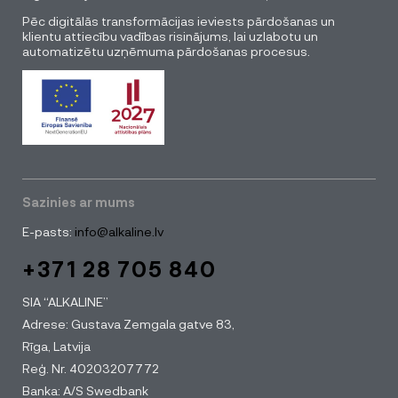
Pēc digitālās transformācijas ieviests pārdošanas un
klientu attiecību vadības risinājums, lai uzlabotu un
automatizētu uzņēmuma pārdošanas procesus.
Sazinies ar mums
E-pasts:
info@alkaline.lv
+371 28 705 840
SIA “ALKALINE”
Adrese: Gustava Zemgala gatve 83,
Rīga, Latvija
Reģ. Nr. 40203207772
Banka: A/S Swedbank