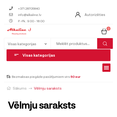
+371 28705840
Autorizēties
info@alkaline.lv
P.-Pk.: 9:00 - 18:00
0
Visas kategorijas
Bezmaksas piegāde pasūtījumiem virs
50 eur
Sākums
Vēlmju saraksts
Vēlmju saraksts