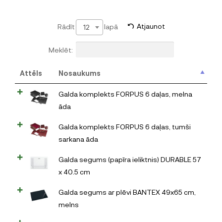
Rādīt
lapā
Atjaunot
12
Meklēt:
Attēls
Nosaukums
Galda komplekts FORPUS 6 daļas, melna
āda
Galda komplekts FORPUS 6 daļas, tumši
sarkana āda
Galda segums (papīra ieliktnis) DURABLE 57
x 40.5 cm
Galda segums ar plēvi BANTEX 49x65 cm,
melns