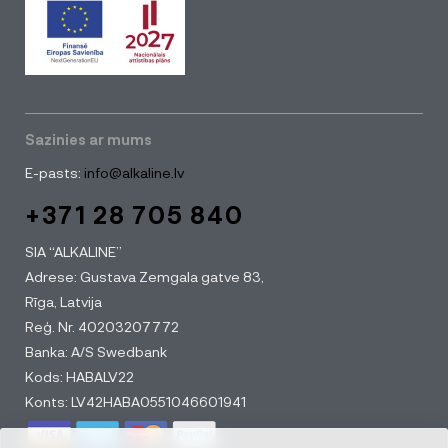
Sazinies ar mums
E-pasts:
info@alkaline.lv
+371 28 705 840
SIA “ALKALINE”
Adrese: Gustava Zemgala gatve 83,
Rīga, Latvija
Reģ. Nr. 40203207772
Banka: A/S Swedbank
Kods: HABALV22
Konts: LV42HABA0551046601941