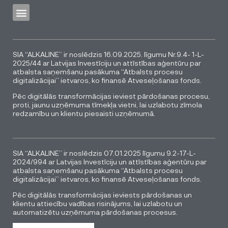
SIA “ALKALINE” ir noslēdzis 16.09.2025. līgumu Nr.9.4- 1-L-
2025/44 ar Latvijas Investīciju un attīstības aģentūru par
atbalsta saņemšanu pasākuma “Atbalsts procesu
digitalizācijai” ietvaros, ko finansē Atveseļošanas fonds.
Pēc digitālās transformācijas ieviest pārdošanas procesu,
proti, jaunu uzņēmuma tīmekļa vietni, lai uzlabotu zīmola
redzamību un klientu piesaisti uzņēmumā.
SIA “ALKALINE” ir noslēdzis 07.01.2025 līgumu 9.2-17-L-
2024/994 ar Latvijas Investīciju un attīstības aģentūru par
atbalsta saņemšanu pasākuma “Atbalsts procesu
digitalizācijai” ietvaros, ko finansē Atveseļošanas fonds.
Pēc digitālās transformācijas ieviests pārdošanas un
klientu attiecību vadības risinājums, lai uzlabotu un
automatizētu uzņēmuma pārdošanas procesus.