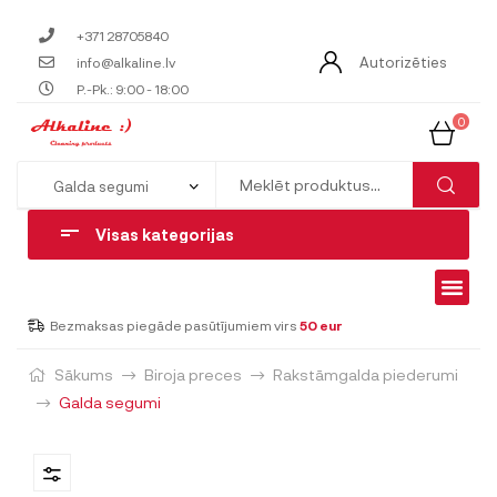
+371 28705840
Autorizēties
info@alkaline.lv
P.-Pk.: 9:00 - 18:00
0
Visas kategorijas
Bezmaksas piegāde pasūtījumiem virs
50 eur
Sākums
Biroja preces
Rakstāmgalda piederumi
Galda segumi