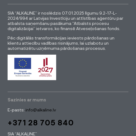
SIA “ALKALINE” ir noslēdzis 07.01.2025 līgumu 9.2-17-L-
2024/994 ar Latvijas Investīciju un attīstības aģentūru par
atbalsta saņemšanu pasākuma “Atbalsts procesu
digitalizācijai” ietvaros, ko finansē Atveseļošanas fonds.
Pēc digitālās transformācijas ieviests pārdošanas un
klientu attiecību vadības risinājums, lai uzlabotu un
automatizētu uzņēmuma pārdošanas procesus.
Sazinies ar mums
E-pasts:
info@alkaline.lv
+371 28 705 840
SIA “ALKALINE”