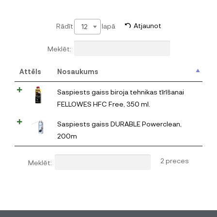
Rādīt
lapā
Atjaunot
12
Meklēt:
Attēls
Nosaukums
Saspiests gaiss biroja tehnikas tīrīšanai
FELLOWES HFC Free, 350 ml.
Saspiests gaiss DURABLE Powerclean,
200m
2 preces
Meklēt: