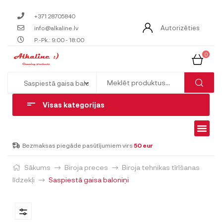
+371 28705840
Autorizēties
info@alkaline.lv
P.-Pk.: 9:00 - 18:00
0
Visas kategorijas
Bezmaksas piegāde pasūtījumiem virs
50 eur
Sākums
Biroja preces
Biroja tehnikas tīrīšanas
līdzekļi
Saspiestā gaisa baloniņi