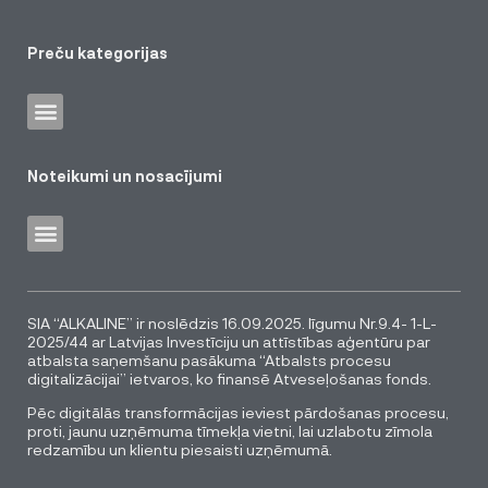
Preču kategorijas
Noteikumi un nosacījumi
SIA “ALKALINE” ir noslēdzis 16.09.2025. līgumu Nr.9.4- 1-L-
2025/44 ar Latvijas Investīciju un attīstības aģentūru par
atbalsta saņemšanu pasākuma “Atbalsts procesu
digitalizācijai” ietvaros, ko finansē Atveseļošanas fonds.
Pēc digitālās transformācijas ieviest pārdošanas procesu,
proti, jaunu uzņēmuma tīmekļa vietni, lai uzlabotu zīmola
redzamību un klientu piesaisti uzņēmumā.