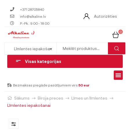
+371 28705840
Autorizēties
info@alkaline.lv
P.-Pk.: 9:00 - 18:00
0
Visas kategorijas
Bezmaksas piegāde pasūtījumiem virs
50 eur
Sākums
Biroja preces
Līmes un līmlentes
Līmlentes iepakošanai