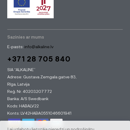
Sazinies ar mums
E-pasts:
info@alkaline.lv
+371 28 705 840
SIA “ALKALINE”
Adrese: Gustava Zemgala gatve 83,
Rīga, Latvija
Reģ. Nr. 40203207772
Banka: A/S Swedbank
Kods: HABALV22
Konts: LV42HABA0551046601941
Lai uzlabotu lietotāja pieredzi un nodrošinātu