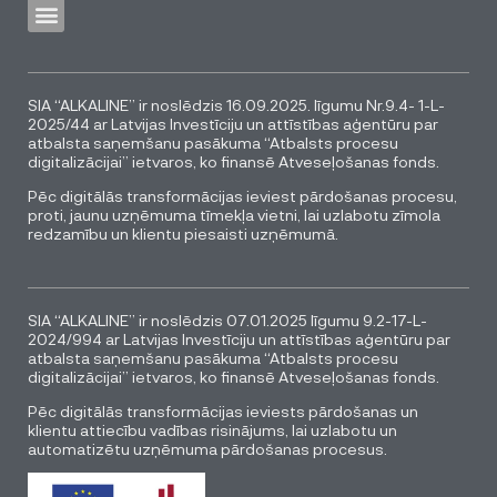
SIA “ALKALINE” ir noslēdzis 16.09.2025. līgumu Nr.9.4- 1-L-
2025/44 ar Latvijas Investīciju un attīstības aģentūru par
atbalsta saņemšanu pasākuma “Atbalsts procesu
digitalizācijai” ietvaros, ko finansē Atveseļošanas fonds.
Pēc digitālās transformācijas ieviest pārdošanas procesu,
proti, jaunu uzņēmuma tīmekļa vietni, lai uzlabotu zīmola
redzamību un klientu piesaisti uzņēmumā.
SIA “ALKALINE” ir noslēdzis 07.01.2025 līgumu 9.2-17-L-
2024/994 ar Latvijas Investīciju un attīstības aģentūru par
atbalsta saņemšanu pasākuma “Atbalsts procesu
digitalizācijai” ietvaros, ko finansē Atveseļošanas fonds.
Pēc digitālās transformācijas ieviests pārdošanas un
klientu attiecību vadības risinājums, lai uzlabotu un
automatizētu uzņēmuma pārdošanas procesus.