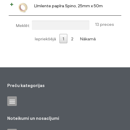
Līmlente papīra Spino, 25mm x 50m
13 preces
Meklēt:
Iepriekšējā
1
2
Nākamā
Preču kategorijas
Noteikumi un nosacījumi