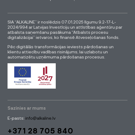
SIA “ALKALINE” ir noslēdzis 07.01.2025 līgumu 9.2-17-L-
2024/994 ar Latvijas Investīciju un attīstības aģentūru par
atbalsta saņemšanu pasākuma “Atbalsts procesu
digitalizācijai” ietvaros, ko finansē Atveseļošanas fonds.
Pēc digitālās transformācijas ieviests pārdošanas un
klientu attiecību vadības risinājums, lai uzlabotu un
automatizētu uzņēmuma pārdošanas procesus.
Sazinies ar mums
E-pasts:
info@alkaline.lv
+371 28 705 840