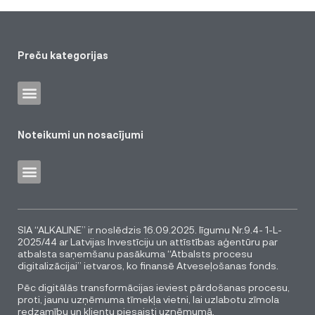
Preču kategorijas
Noteikumi un nosacījumi
SIA “ALKALINE” ir noslēdzis 16.09.2025. līgumu Nr.9.4- 1-L-
2025/44 ar Latvijas Investīciju un attīstības aģentūru par
atbalsta saņemšanu pasākuma “Atbalsts procesu
digitalizācijai” ietvaros, ko finansē Atveseļošanas fonds.
Pēc digitālās transformācijas ieviest pārdošanas procesu,
proti, jaunu uzņēmuma tīmekļa vietni, lai uzlabotu zīmola
redzamību un klientu piesaisti uzņēmumā.