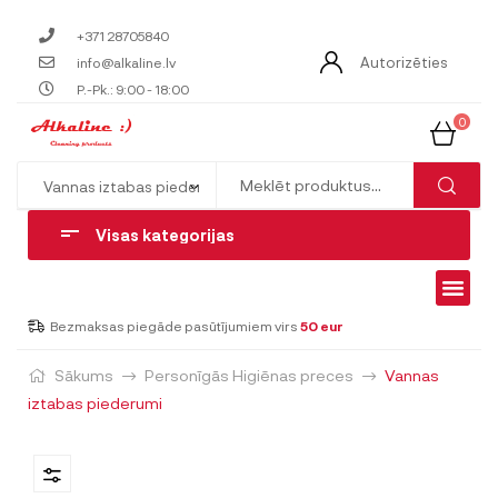
+371 28705840
Autorizēties
info@alkaline.lv
P.-Pk.: 9:00 - 18:00
0
Visas kategorijas
Bezmaksas piegāde pasūtījumiem virs
50 eur
Sākums
Personīgās Higiēnas preces
Vannas
iztabas piederumi