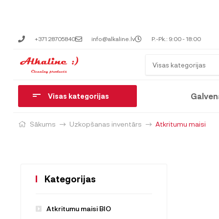
+371 28705840
info@alkaline.lv
P.-Pk.: 9:00 - 18:00
Visas kategorijas
Galven
Visas kategorijas
Sākums
Uzkopšanas inventārs
Atkritumu maisi
Kategorijas
Atkritumu maisi BIO