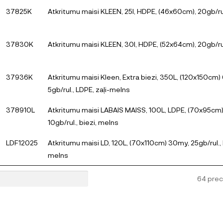
37825K
Atkritumu maisi KLEEN, 25l, HDPE, (46x60cm), 20gb/ru
37830K
Atkritumu maisi KLEEN, 30l, HDPE, (52x64cm), 20gb/ru
37936K
Atkritumu maisi Kleen, Extra biezi, 350L, (120x150cm
5gb/rul., LDPE, zaļi-melns
378910L
Atkritumu maisi LABAIS MAISS, 100L, LDPE, (70x95cm
10gb/rul., biezi, melns
LDF12025
Atkritumu maisi LD, 120L, (70x110cm) 30my, 25gb/rul., 
melns
64 pre