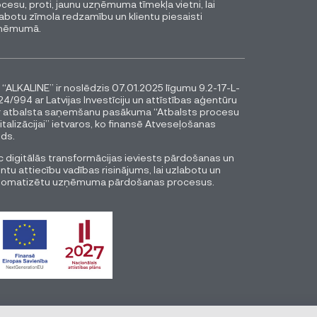
cesu, proti, jaunu uzņēmuma tīmekļa vietni, lai
abotu zīmola redzamību un klientu piesaisti
ņēmumā.
 “ALKALINE” ir noslēdzis 07.01.2025 līgumu 9.2-17-L-
4/994 ar Latvijas Investīciju un attīstības aģentūru
r atbalsta saņemšanu pasākuma “Atbalsts procesu
italizācijai” ietvaros, ko finansē Atveseļošanas
ds.
 digitālās transformācijas ieviests pārdošanas un
entu attiecību vadības risinājums, lai uzlabotu un
tomatizētu uzņēmuma pārdošanas procesus.