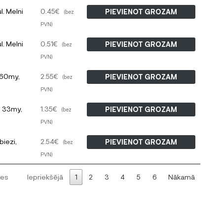
l. Melni
0.45
€
PIEVIENOT GROZAM
(bez
PVN)
l. Melni
0.51
€
PIEVIENOT GROZAM
(bez
PVN)
) 60my,
2.55
€
PIEVIENOT GROZAM
(bez
PVN)
) 33my,
1.35
€
PIEVIENOT GROZAM
(bez
PVN)
biezi,
2.54
€
PIEVIENOT GROZAM
(bez
PVN)
ces
Iepriekšējā
1
2
3
4
5
6
Nākamā