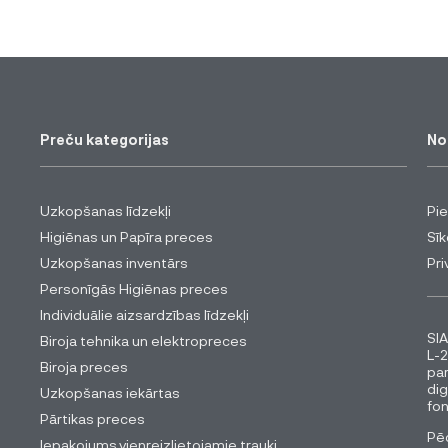
Preču kategorijas
No
Uzkopšanas līdzekļi
Pi
Higiēnas un Papīra preces
Sīk
Uzkopšanas inventārs
Pri
Personīgās Higiēnas preces
Individuālie aizsardzības līdzekļi
SIA
Biroja tehnika un elektropreces
L-2
Biroja preces
pa
dig
Uzkopšanas iekārtas
fon
Pārtikas preces
Pēc
Iepakojums,vienreizlietojamie trauki