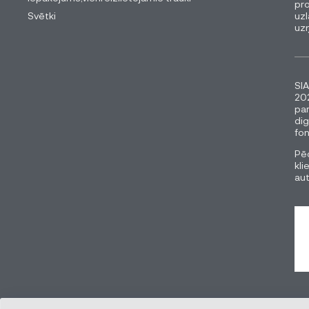
pro
Svētki
uzl
uz
SIA
202
pa
dig
fon
Pēc
kli
au