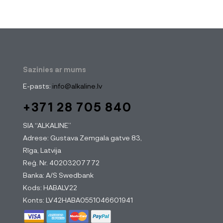
Sazinies ar mums
E-pasts:
info@alkaline.lv
+371 28 705 840
SIA “ALKALINE”
Adrese: Gustava Zemgala gatve 83,
Rīga, Latvija
Reģ. Nr. 40203207772
Banka: A/S Swedbank
Kods: HABALV22
Konts: LV42HABA0551046601941