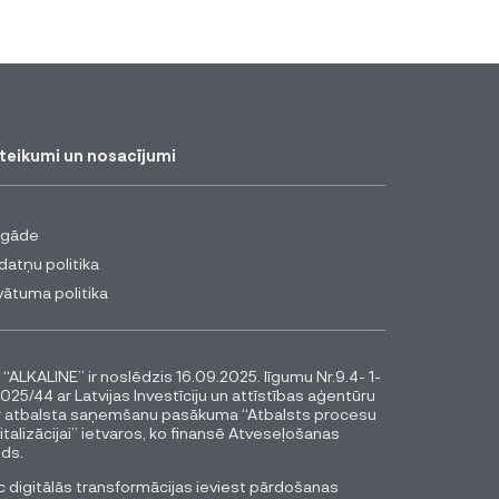
teikumi un nosacījumi
egāde
datņu politika
vātuma politika
 “ALKALINE” ir noslēdzis 16.09.2025. līgumu Nr.9.4- 1-
025/44 ar Latvijas Investīciju un attīstības aģentūru
r atbalsta saņemšanu pasākuma “Atbalsts procesu
italizācijai” ietvaros, ko finansē Atveseļošanas
ds.
 digitālās transformācijas ieviest pārdošanas