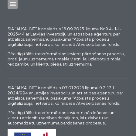
SIA “ALKALINE” ir noslēdzis 16.09.2025. līgumu Nr.9.4- 1-L-
2025/44 ar Latvijas Investīciju un attīstības aģentūru par
atbalsta saņemšanu pasākuma “Atbalsts procesu
digitalizācijai” ietvaros, ko finansē Atveseļošanas fonds.
Pēc digitālās transformācijas ieviest pārdošanas procesu,
proti, jaunu uzņēmuma tīmekļa vietni, lai uzlabotu zīmola
redzamību un klientu piesaisti uzņēmumā.
SIA “ALKALINE” ir noslēdzis 07.01.2025 līgumu 9.2-17-L-
2024/994 ar Latvijas Investīciju un attīstības aģentūru par
atbalsta saņemšanu pasākuma “Atbalsts procesu
digitalizācijai” ietvaros, ko finansē Atveseļošanas fonds.
Pēc digitālās transformācijas ieviests pārdošanas un
klientu attiecību vadības risinājums, lai uzlabotu un
automatizētu uzņēmuma pārdošanas procesus.