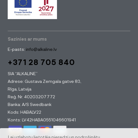
Sazinies ar mums
E-pasts:
info@alkaline.lv
+371 28 705 840
SIA “ALKALINE”
Adrese: Gustava Zemgala gatve 83,
Rīga, Latvija
Reģ. Nr. 40203207772
Banka: A/S Swedbank
Kods: HABALV22
Konts: LV42HABA0551046601941
Lai uzlabotu lietotāja pieredzi un nodrošinātu