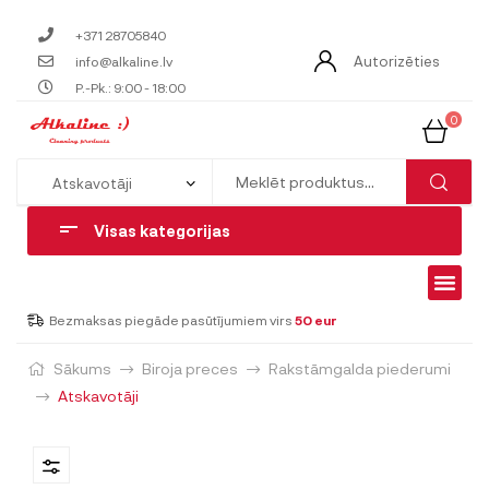
+371 28705840
Autorizēties
info@alkaline.lv
P.-Pk.: 9:00 - 18:00
0
Visas kategorijas
Bezmaksas piegāde pasūtījumiem virs
50 eur
Sākums
Biroja preces
Rakstāmgalda piederumi
Atskavotāji