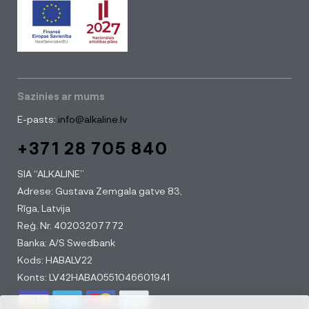
Sazinies ar mums
E-pasts:
info@alkaline.lv
+371 28 705 840
SIA “ALKALINE”
Adrese: Gustava Zemgala gatve 83,
Rīga, Latvija
Reģ. Nr. 40203207772
Banka: A/S Swedbank
Kods: HABALV22
Konts: LV42HABA0551046601941