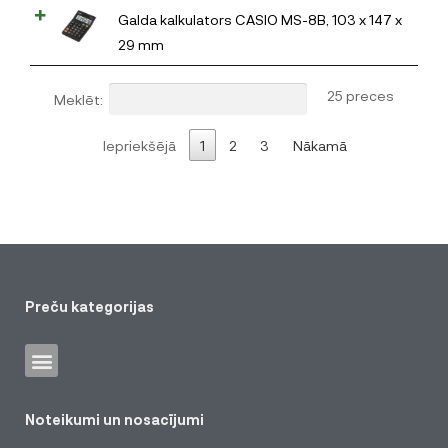
Galda kalkulators CASIO MS-8B, 103 x 147 x
29 mm
25 preces
Meklēt:
Iepriekšējā
1
2
3
Nākamā
Preču kategorijas
Noteikumi un nosacījumi