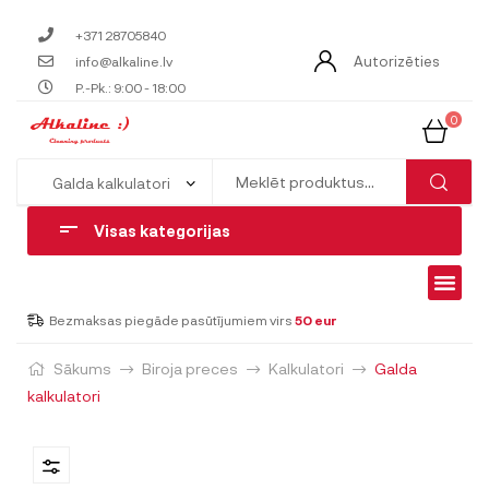
+371 28705840
Autorizēties
info@alkaline.lv
P.-Pk.: 9:00 - 18:00
0
Visas kategorijas
Bezmaksas piegāde pasūtījumiem virs
50 eur
Sākums
Biroja preces
Kalkulatori
Galda
kalkulatori