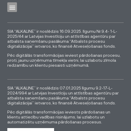
SIA “ALKALINE” ir noslēdzis 16.09.2025. līgumu Nr.9.4- 1-L-
2025/44 ar Latvijas Investīciju un attīstības aģentūru par
atbalsta saņemšanu pasākuma “Atbalsts procesu
digitalizācijai” ietvaros, ko finansē Atveseļošanas fonds.
Pēc digitālās transformācijas ieviest pārdošanas procesu,
proti, jaunu uzņēmuma tīmekļa vietni, lai uzlabotu zīmola
redzamību un klientu piesaisti uzņēmumā.
SIA “ALKALINE” ir noslēdzis 07.01.2025 līgumu 9.2-17-L-
2024/994 ar Latvijas Investīciju un attīstības aģentūru par
atbalsta saņemšanu pasākuma “Atbalsts procesu
digitalizācijai” ietvaros, ko finansē Atveseļošanas fonds.
Pēc digitālās transformācijas ieviests pārdošanas un
klientu attiecību vadības risinājums, lai uzlabotu un
automatizētu uzņēmuma pārdošanas procesus.