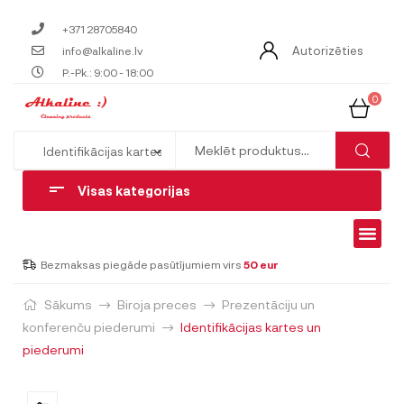
+371 28705840
Autorizēties
info@alkaline.lv
P.-Pk.: 9:00 - 18:00
0
Visas kategorijas
Bezmaksas piegāde pasūtījumiem virs
50 eur
Sākums
Biroja preces
Prezentāciju un
konferenču piederumi
Identifikācijas kartes un
piederumi