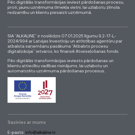
Pēc digitālās transformācijas ieviest pārdošanas procesu,
proti, jaunu uzņēmuma tīmekļa vietni, lai uzlabotu zīmola
redzamību un klientu piesaisti uzņēmumā.
SIA “ALKALINE” ir noslēdzis 07.01.2025 līgumu 9.2-17-L-
2024/994 ar Latvijas Investīciju un attīstības aģentūru par
atbalsta saņemšanu pasākuma “Atbalsts procesu
digitalizācijai” ietvaros, ko finansē Atveseļošanas fonds.
Pēc digitālās transformācijas ieviests pārdošanas un
klientu attiecību vadības risinājums, lai uzlabotu un
automatizētu uzņēmuma pārdošanas procesus.
Sazinies ar mums
E-pasts:
info@alkaline.lv