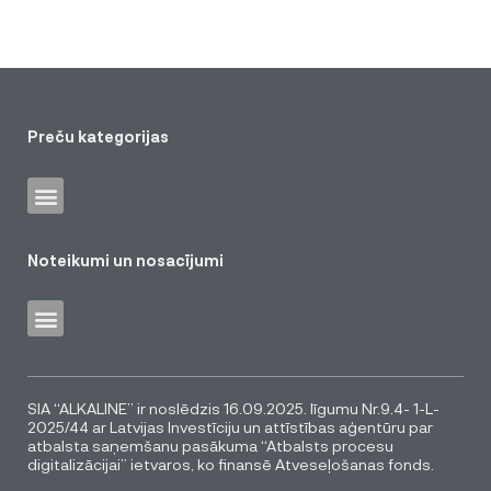
Preču kategorijas
Noteikumi un nosacījumi
SIA “ALKALINE” ir noslēdzis 16.09.2025. līgumu Nr.9.4- 1-L-
2025/44 ar Latvijas Investīciju un attīstības aģentūru par
atbalsta saņemšanu pasākuma “Atbalsts procesu
digitalizācijai” ietvaros, ko finansē Atveseļošanas fonds.