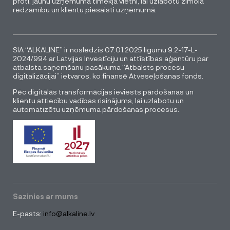
proti, jaunu uzņēmuma tīmekļa vietni, lai uzlabotu zīmola
redzamību un klientu piesaisti uzņēmumā.
SIA “ALKALINE” ir noslēdzis 07.01.2025 līgumu 9.2-17-L-
2024/994 ar Latvijas Investīciju un attīstības aģentūru par
atbalsta saņemšanu pasākuma “Atbalsts procesu
digitalizācijai” ietvaros, ko finansē Atveseļošanas fonds.
Pēc digitālās transformācijas ieviests pārdošanas un
klientu attiecību vadības risinājums, lai uzlabotu un
automatizētu uzņēmuma pārdošanas procesus.
Sazinies ar mums
E-pasts:
info@alkaline.lv