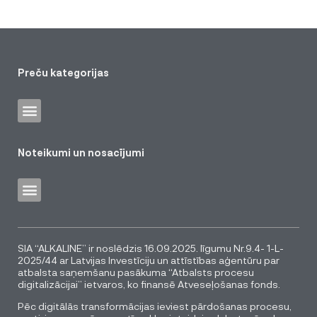
Preču kategorijas
Noteikumi un nosacījumi
SIA “ALKALINE” ir noslēdzis 16.09.2025. līgumu Nr.9.4- 1-L-
2025/44 ar Latvijas Investīciju un attīstības aģentūru par
atbalsta saņemšanu pasākuma “Atbalsts procesu
digitalizācijai” ietvaros, ko finansē Atveseļošanas fonds.
Pēc digitālās transformācijas ieviest pārdošanas procesu,