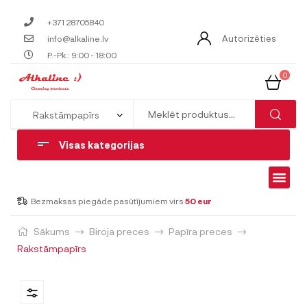
+371 28705840
Autorizēties
info@alkaline.lv
P.-Pk.: 9:00 - 18:00
0
Visas kategorijas
Bezmaksas piegāde pasūtījumiem virs
50 eur
Sākums
Biroja preces
Papīra preces
Rakstāmpapīrs