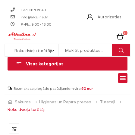
+371 28705840
Autorizēties
info@alkaline.lv
P.-Pk.: 9:00 - 18:00
0
Visas kategorijas
Bezmaksas piegāde pasūtījumiem virs
50 eur
Sākums
Higiēnas un Papīra preces
Turētāji
Roku dvieļu turētāji