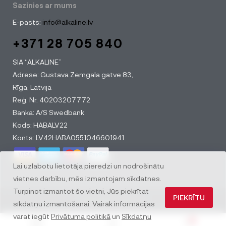
Sazinies ar mums
E-pasts:
info@alkaline.lv
+371 28 705 840
SIA “ALKALINE”
Adrese: Gustava Zemgala gatve 83,
Rīga, Latvija
Reģ. Nr. 40203207772
Banka: A/S Swedbank
Kods: HABALV22
Konts: LV42HABA0551046601941
Lai uzlabotu lietotāja pieredzi un nodrošinātu
vietnes darbību, mēs izmantojam sīkdatnes.
Turpinot izmantot šo vietni, Jūs piekrītat
PIEKRĪTU
© All rights reserved
sīkdatņu izmantošanai. Vairāk informācijas
varat iegūt
Privātuma politikā
un
Sīkdatņu
0