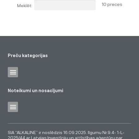
10 preces
Meklēt:
Preču kategorijas
Noteikumi un nosacījumi
SIA “ALKALINE” ir noslēdzis 16.09.2025. līgumu Nr.9.4- 1-L-
2025/44 ar Latvijas Investīciju un attīstības aģentūru par