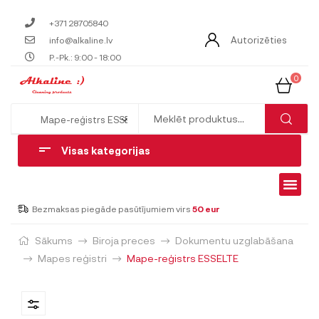
+371 28705840
Autorizēties
info@alkaline.lv
P.-Pk.: 9:00 - 18:00
0
Visas kategorijas
Bezmaksas piegāde pasūtījumiem virs
50 eur
Sākums
Biroja preces
Dokumentu uzglabāšana
Mapes reģistri
Mape-reģistrs ESSELTE