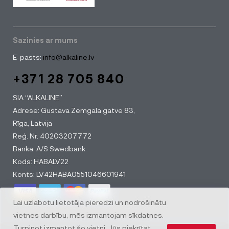
Sazinies ar mums
E-pasts:
info@alkaline.lv
+371 28 705 840
SIA “ALKALINE”
Adrese: Gustava Zemgala gatve 83,
Rīga, Latvija
Reģ. Nr. 40203207772
Banka: A/S Swedbank
Kods: HABALV22
Konts: LV42HABA0551046601941
Lai uzlabotu lietotāja pieredzi un nodrošinātu
vietnes darbību, mēs izmantojam sīkdatnes.
Turpinot izmantot šo vietni, Jūs piekrītat