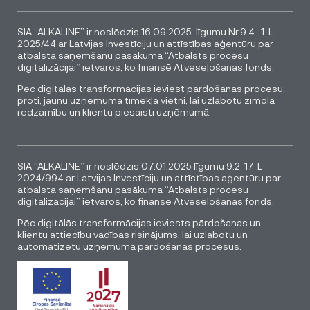
SIA “ALKALINE” ir noslēdzis 16.09.2025. līgumu Nr.9.4- 1-L-
2025/44 ar Latvijas Investīciju un attīstības aģentūru par
atbalsta saņemšanu pasākuma “Atbalsts procesu
digitalizācijai” ietvaros, ko finansē Atveseļošanas fonds.
Pēc digitālās transformācijas ieviest pārdošanas procesu,
proti, jaunu uzņēmuma tīmekļa vietni, lai uzlabotu zīmola
redzamību un klientu piesaisti uzņēmumā.
SIA “ALKALINE” ir noslēdzis 07.01.2025 līgumu 9.2-17-L-
2024/994 ar Latvijas Investīciju un attīstības aģentūru par
atbalsta saņemšanu pasākuma “Atbalsts procesu
digitalizācijai” ietvaros, ko finansē Atveseļošanas fonds.
Pēc digitālās transformācijas ieviests pārdošanas un
klientu attiecību vadības risinājums, lai uzlabotu un
automatizētu uzņēmuma pārdošanas procesus.