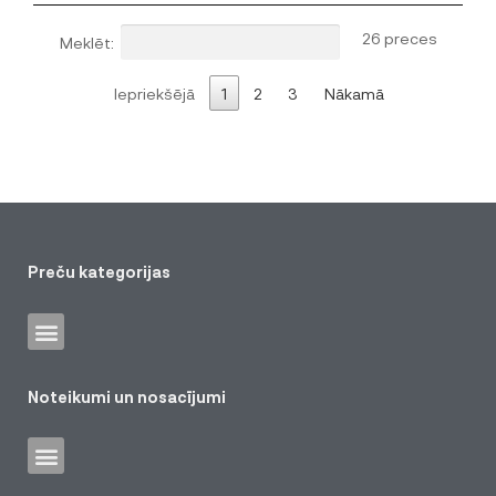
26 preces
Meklēt:
Iepriekšējā
1
2
3
Nākamā
Preču kategorijas
Noteikumi un nosacījumi