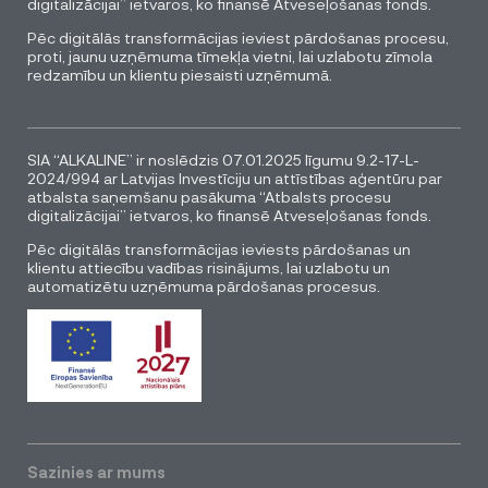
digitalizācijai” ietvaros, ko finansē Atveseļošanas fonds.
Pēc digitālās transformācijas ieviest pārdošanas procesu,
proti, jaunu uzņēmuma tīmekļa vietni, lai uzlabotu zīmola
redzamību un klientu piesaisti uzņēmumā.
SIA “ALKALINE” ir noslēdzis 07.01.2025 līgumu 9.2-17-L-
2024/994 ar Latvijas Investīciju un attīstības aģentūru par
atbalsta saņemšanu pasākuma “Atbalsts procesu
digitalizācijai” ietvaros, ko finansē Atveseļošanas fonds.
Pēc digitālās transformācijas ieviests pārdošanas un
klientu attiecību vadības risinājums, lai uzlabotu un
automatizētu uzņēmuma pārdošanas procesus.
Sazinies ar mums