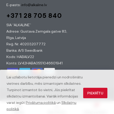
E-pasts:
info@alkaline.lv
+371 28 705 840
SIA “ALKALINE”
Adrese: Gustava Zemgala gatve 83,
Rīga, Latvija
Reģ. Nr. 40203207772
Banka: A/S Swedbank
Kods: HABALV22
Konts: LV42HABA0551046601941
Lai uzlabotu lietotāja pieredzi un nodrošinātu
vietnes darbību, mēs izmantojam sīkdatnes.
Turpinot izmantot šo vietni, Jūs piekrītat
PIEKRĪTU
© All rights reserved
sīkdatņu izmantošanai. Vairāk informācijas
varat iegūt
Privātuma politikā
un
Sīkdatņu
0
politikā
.
Veikals
Mans konts
Vēlmju saraksts