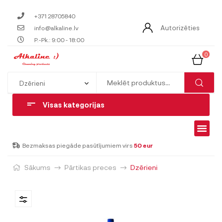
+371 28705840
Autorizēties
info@alkaline.lv
P.-Pk.: 9:00 - 18:00
0
Visas kategorijas
Bezmaksas piegāde pasūtījumiem virs
50 eur
Sākums
Pārtikas preces
Dzērieni