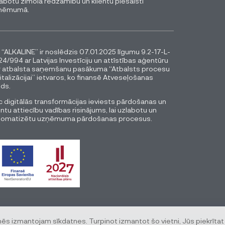
abotu zīmola redzamību un klientu piesaisti
ņēmumā.
 “ALKALINE” ir noslēdzis 07.01.2025 līgumu 9.2-17-L-
4/994 ar Latvijas Investīciju un attīstības aģentūru
r atbalsta saņemšanu pasākuma “Atbalsts procesu
italizācijai” ietvaros, ko finansē Atveseļošanas
ds.
 digitālās transformācijas ieviests pārdošanas un
entu attiecību vadības risinājums, lai uzlabotu un
tomatizētu uzņēmuma pārdošanas procesus.
mēs izmantojam sīkdatnes. Turpinot izmantot šo vietni, Jūs piekrītat