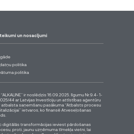
teikumi un nosacījumi
egāde
datņu politika
vātuma politika
 “ALKALINE” ir noslēdzis 16.09.2025. līgumu Nr.9.4- 1-
025/44 ar Latvijas Investīciju un attīstības aģentūru
r atbalsta saņemšanu pasākuma “Atbalsts procesu
italizācijai” ietvaros, ko finansē Atveseļošanas
ds.
 digitālās transformācijas ieviest pārdošanas
cesu, proti, jaunu uzņēmuma tīmekļa vietni, lai