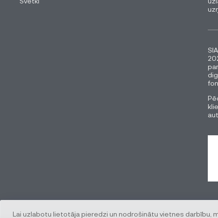
Svētki
uzl
uz
SIA
202
pa
dig
fon
Pēc
kli
au
Lai uzlabotu lietotāja pieredzi un nodrošinātu vietnes darbību, 