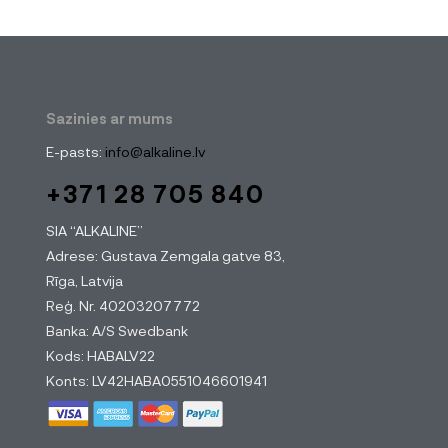
Sazinies ar mums
E-pasts:
info@alkaline.lv
+371 28 705 840
SIA “ALKALINE”
Adrese: Gustava Zemgala gatve 83,
Rīga, Latvija
Reģ. Nr. 40203207772
Banka: A/S Swedbank
Kods: HABALV22
Konts: LV42HABA0551046601941