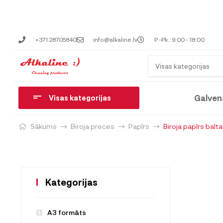
+371 28705840
info@alkaline.lv
P.-Pk.: 9:00 - 18:00
Visas kategorijas
Galven
Visas kategorijas
Sākums
Biroja preces
Papīrs
Biroja papīrs balta
Kategorijas
A3 formāts