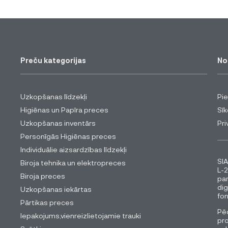
Preču kategorijas
No
Uzkopšanas līdzekļi
Pi
Higiēnas un Papīra preces
Sīk
Uzkopšanas inventārs
Pri
Personīgās Higiēnas preces
Individuālie aizsardzības līdzekļi
SIA
Biroja tehnika un elektropreces
L-2
Biroja preces
pa
dig
Uzkopšanas iekārtas
fon
Pārtikas preces
Pēc
Iepakojums,vienreizlietojamie trauki
pro