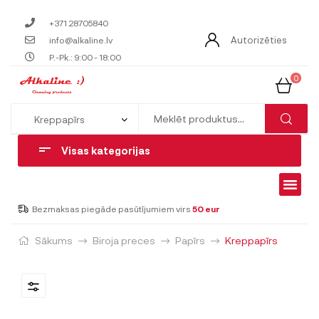
+371 28705840
Autorizēties
info@alkaline.lv
P.-Pk.: 9:00 - 18:00
0
Visas kategorijas
Bezmaksas piegāde pasūtījumiem virs
50 eur
Sākums
Biroja preces
Papīrs
Kreppapīrs