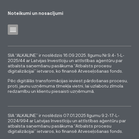
Noteikumi un nosacījumi
SIA “ALKALINE” ir noslēdzis 16.09.2025. līgumu Nr.9.4- 1-L-
2025/44 ar Latvijas Investīciju un attīstības aģentūru par
atbalsta saņemšanu pasākuma “Atbalsts procesu
digitalizācijai” ietvaros, ko finansē Atveseļošanas fonds.
Pēc digitālās transformācijas ieviest pārdošanas procesu,
proti, jaunu uzņēmuma tīmekļa vietni, lai uzlabotu zīmola
redzamību un klientu piesaisti uzņēmumā.
SIA “ALKALINE” ir noslēdzis 07.01.2025 līgumu 9.2-17-L-
2024/994 ar Latvijas Investīciju un attīstības aģentūru par
atbalsta saņemšanu pasākuma “Atbalsts procesu
digitalizācijai” ietvaros, ko finansē Atveseļošanas fonds.