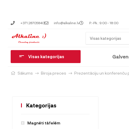
+371 28705840
info@alkaline.lv
P.-Pk.: 9:00 - 18:00
Visas kategorijas
Galven
Visas kategorijas
Sākums
Biroja preces
Prezentāciju un konferenču 
Kategorijas
Magnēti tāfelēm