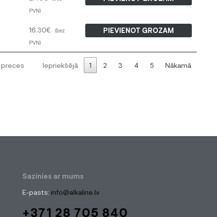
PVN)
16.30
€
PIEVIENOT GROZAM
(bez
PVN)
1 preces
Iepriekšējā
1
2
3
4
5
Nākamā
Sazinies ar mums
E-pasts:
info@alkaline.lv
+371 28 705 840