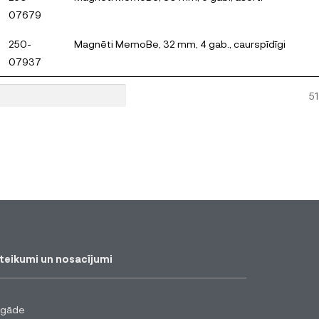
07679
250-
Magnēti MemoBe, 32 mm, 4 gab., caurspīdīgi
07937
5
teikumi un nosacījumi
egāde