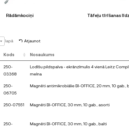
Rādāmkociņi
Tāfeļu tīrīšanas līdz
lapā
Atjaunot
Kods
Nosaukums
250-
Lodīšu pildspalva - ekrānzīmulis 4 vienā Leitz Compl
03368
melna
250-
Magnēti antimikrobiālie BI-OFFICE, 20 mm, 10 gab., b
06705
250-07551
Magnēti BI-OFFICE, 30 mm, 10 gab., asorti
250-
Magnēti BI-OFFICE, 30 mm, 10 gab., balti