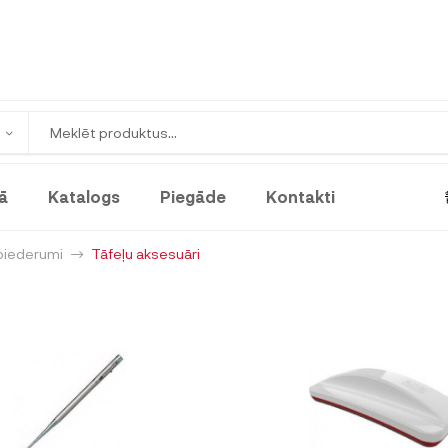
ā
Katalogs
Piegāde
Kontakti
piederumi
Tāfeļu aksesuāri