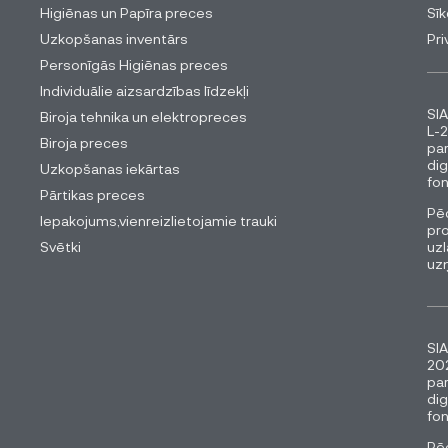
Higiēnas un Papīra preces
Sīk
Uzkopšanas inventārs
Pri
Personīgās Higiēnas preces
Individuālie aizsardzības līdzekļi
SIA
Biroja tehnika un elektropreces
L-2
Biroja preces
pa
dig
Uzkopšanas iekārtas
fon
Pārtikas preces
Pēc
Iepakojums,vienreizlietojamie trauki
pro
Svētki
uzl
uz
SIA
202
pa
dig
fon
Pēc