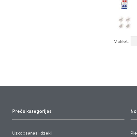
Meklēt:
Preču kategorijas
No
Uzkopšanas līdzekļi
Pi