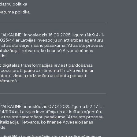
datņu politika
vātuma politika
 “ALKALINE” ir noslēdzis 16.09.2025. līgumu Nr.9.4- 1-
025/44 ar Latvijas Investīciju un attīstības aģentūru
r atbalsta saņemšanu pasākuma “Atbalsts procesu
italizācijai” ietvaros, ko finansē Atveseļošanas
ds.
 digitālās transformācijas ieviest pārdošanas
cesu, proti, jaunu uzņēmuma tīmekļa vietni, lai
abotu zīmola redzamību un klientu piesaisti
ņēmumā.
 “ALKALINE” ir noslēdzis 07.01.2025 līgumu 9.2-17-L-
4/994 ar Latvijas Investīciju un attīstības aģentūru
r atbalsta saņemšanu pasākuma “Atbalsts procesu
italizācijai” ietvaros, ko finansē Atveseļošanas
ds.
 digitālās transformācijas ieviests pārdošanas un