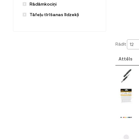
Rādāmkociņi
Tāfeļu tīrīšanas līdzekļi
Rādīt
12
Attēls