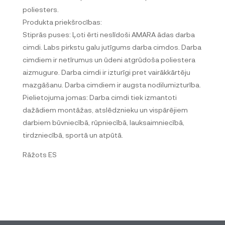
poliesters.
Produkta priekšrocības:
Stiprās puses: Ļoti ērti neslīdoši AMARA ādas darba
cimdi. Labs pirkstu galu jutīgums darba cimdos. Darba
cimdiem ir netīrumus un ūdeni atgrūdoša poliestera
aizmugure. Darba cimdi ir izturīgi pret vairākkārtēju
mazgāšanu. Darba cimdiem ir augsta nodilumizturība.
Pielietojuma jomas: Darba cimdi tiek izmantoti
dažādiem montāžas, atslēdznieku un vispārējiem
darbiem būvniecībā, rūpniecībā, lauksaimniecībā,
tirdzniecībā, sportā un atpūtā.
R
āž
ots ES