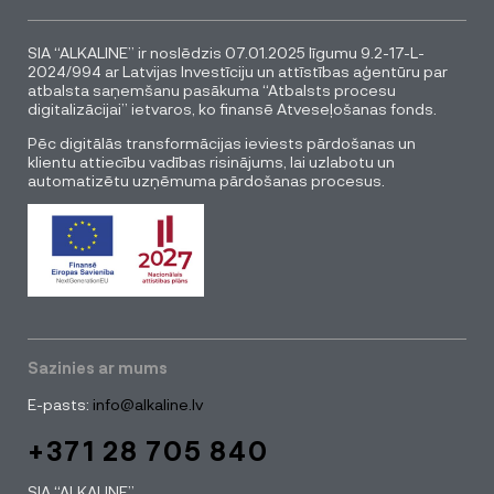
SIA “ALKALINE” ir noslēdzis 07.01.2025 līgumu 9.2-17-L-
2024/994 ar Latvijas Investīciju un attīstības aģentūru par
atbalsta saņemšanu pasākuma “Atbalsts procesu
digitalizācijai” ietvaros, ko finansē Atveseļošanas fonds.
Pēc digitālās transformācijas ieviests pārdošanas un
klientu attiecību vadības risinājums, lai uzlabotu un
automatizētu uzņēmuma pārdošanas procesus.
Sazinies ar mums
E-pasts:
info@alkaline.lv
+371 28 705 840
SIA “ALKALINE”