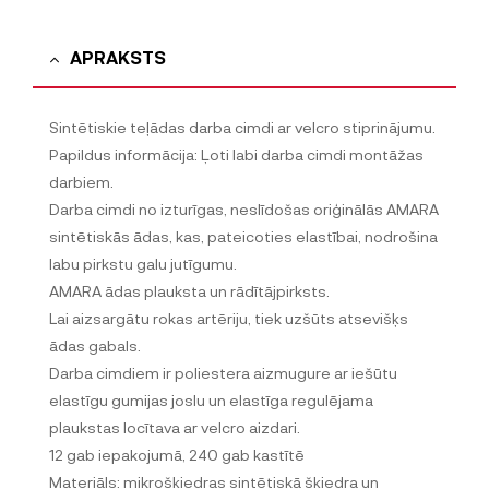
APRAKSTS
Sintētiskie teļādas darba cimdi ar velcro stiprinājumu.
Papildus informācija: Ļoti labi darba cimdi montāžas
darbiem.
Darba cimdi no izturīgas, neslīdošas oriģinālās AMARA
sintētiskās ādas, kas, pateicoties elastībai, nodrošina
labu pirkstu galu jutīgumu.
AMARA ādas plauksta un rādītājpirksts.
Lai aizsargātu rokas artēriju, tiek uzšūts atsevišķs
ādas gabals.
Darba cimdiem ir poliestera aizmugure ar iešūtu
elastīgu gumijas joslu un elastīga regulējama
plaukstas locītava ar velcro aizdari.
12 gab iepakojumā, 240 gab kastītē
Materiāls: mikrošķiedras sintētiskā šķiedra un