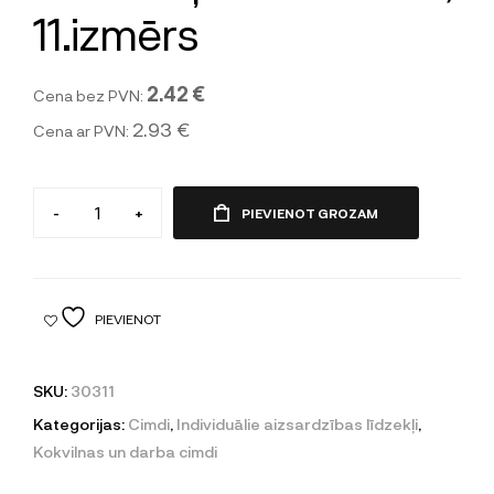
11.izmērs
2.42 €
Cena bez PVN:
2.93 €
Cena ar PVN:
-
+
PIEVIENOT GROZAM
PIEVIENOT
SKU:
30311
Kategorijas:
Cimdi
,
Individuālie aizsardzības līdzekļi
,
Kokvilnas un darba cimdi