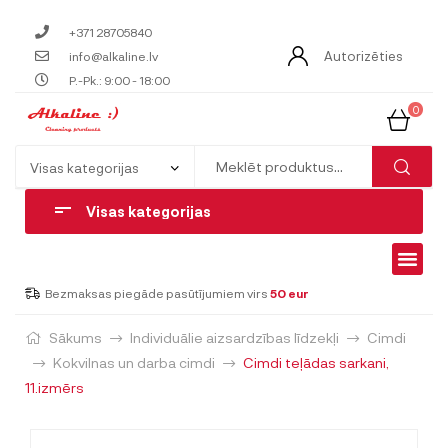
+371 28705840
Autorizēties
info@alkaline.lv
P.-Pk.: 9:00 - 18:00
0
Visas kategorijas
Bezmaksas piegāde pasūtījumiem virs
50 eur
Sākums
Individuālie aizsardzības līdzekļi
Cimdi
Kokvilnas un darba cimdi
Cimdi teļādas sarkani,
11.izmērs