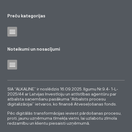
Preču kategorijas
Noteikumi un nosacījumi
SIA “ALKALINE” ir noslēdzis 16.09.2025. līgumu Nr.9.4- 1-L-
2025/44 ar Latvijas Investīciju un attīstības aģentūru par
atbalsta saņemšanu pasākuma “Atbalsts procesu
digitalizācijai” ietvaros, ko finansē Atveseļošanas fonds.
Pēc digitālās transformācijas ieviest pārdošanas procesu,
proti, jaunu uzņēmuma tīmekļa vietni, lai uzlabotu zīmola
redzamību un klientu piesaisti uzņēmumā.