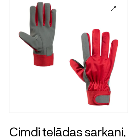
Cimdi teļādas sarkani,