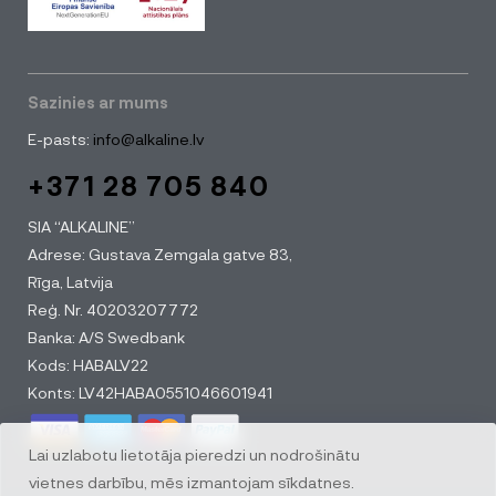
Sazinies ar mums
E-pasts:
info@alkaline.lv
+371 28 705 840
SIA “ALKALINE”
Adrese: Gustava Zemgala gatve 83,
Rīga, Latvija
Reģ. Nr. 40203207772
Banka: A/S Swedbank
Kods: HABALV22
Konts: LV42HABA0551046601941
Lai uzlabotu lietotāja pieredzi un nodrošinātu
vietnes darbību, mēs izmantojam sīkdatnes.