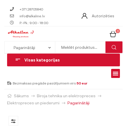
+371 28705840
Autorizēties
info@alkaline.lv
P.-Pk.: 9:00 - 18:00
0
Visas kategorijas
Bezmaksas piegāde pasūtījumiem virs
50 eur
Sākums
Biroja tehnika un elektropreces
Elektropreces un piederumi
Pagarinātāji