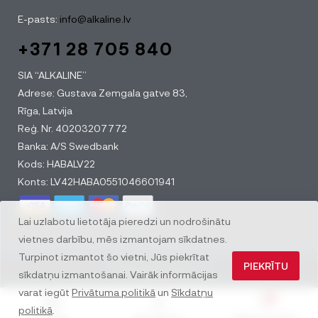
E-pasts:
info@alkaline.lv
+371 28 705 840
SIA “ALKALINE”
Adrese: Gustava Zemgala gatve 83,
Rīga, Latvija
Reģ. Nr. 40203207772
Banka: A/S Swedbank
Kods: HABALV22
Konts: LV42HABA0551046601941
Lai uzlabotu lietotāja pieredzi un nodrošinātu
vietnes darbību, mēs izmantojam sīkdatnes.
Turpinot izmantot šo vietni, Jūs piekrītat
PIEKRĪTU
© All rights reserved
sīkdatņu izmantošanai. Vairāk informācijas
varat iegūt
Privātuma politikā
un
Sīkdatņu
0
politikā
.