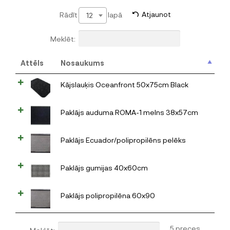
Rādīt
lapā
Atjaunot
12
Meklēt:
Attēls
Nosaukums
Kājslauķis Oceanfront 50x75cm Black
Paklājs auduma ROMA-1 melns 38x57cm
Paklājs Ecuador/polipropilēns pelēks
Paklājs gumijas 40x60cm
Paklājs polipropilēna 60x90
5 preces
Meklēt: