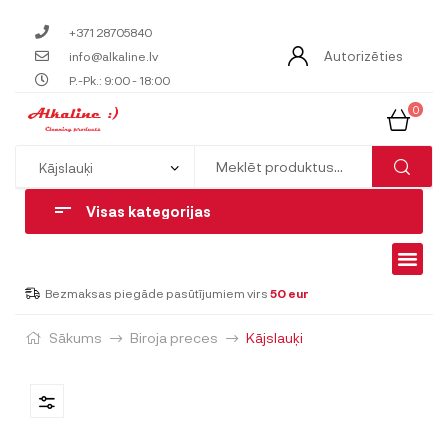
+371 28705840
Autorizēties
info@alkaline.lv
P.-Pk.: 9:00 - 18:00
0
Visas kategorijas
Bezmaksas piegāde pasūtījumiem virs
50 eur
Sākums
Biroja preces
Kājslauķi