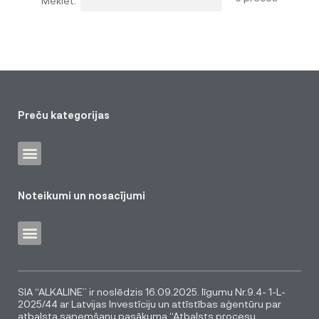
Preču kategorijas
Noteikumi un nosacījumi
SIA “ALKALINE” ir noslēdzis 16.09.2025. līgumu Nr.9.4- 1-L-
2025/44 ar Latvijas Investīciju un attīstības aģentūru par
atbalsta saņemšanu pasākuma “Atbalsts procesu