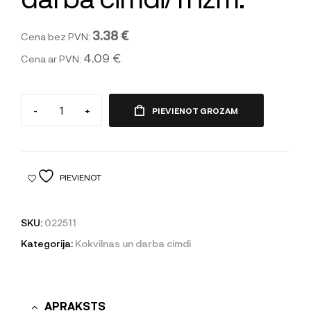
3.38 €
Cena bez PVN:
4.09 €
Cena ar PVN:
-
+
PIEVIENOT GROZAM
PIEVIENOT
SKU:
022511
Kategorija:
Kokvilnas un darba cimdi
APRAKSTS