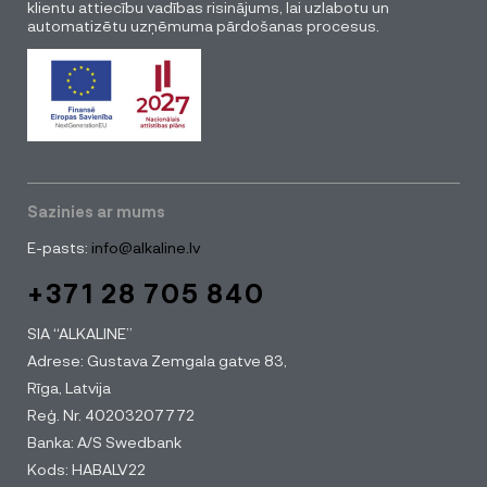
klientu attiecību vadības risinājums, lai uzlabotu un
automatizētu uzņēmuma pārdošanas procesus.
Sazinies ar mums
E-pasts:
info@alkaline.lv
+371 28 705 840
SIA “ALKALINE”
Adrese: Gustava Zemgala gatve 83,
Rīga, Latvija
Reģ. Nr. 40203207772
Banka: A/S Swedbank
Kods: HABALV22