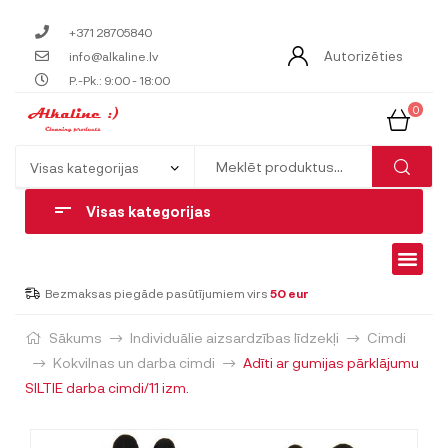
+371 28705840
Autorizēties
info@alkaline.lv
P.-Pk.: 9:00 - 18:00
0
Visas kategorijas
Bezmaksas piegāde pasūtījumiem virs
50 eur
Sākums
Individuālie aizsardzības līdzekļi
Cimdi
Kokvilnas un darba cimdi
Adīti ar gumijas pārklājumu
SILTIE darba cimdi/11 izm.