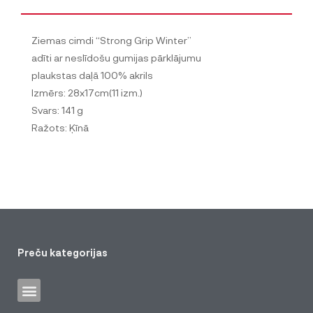
Ziemas cimdi “Strong Grip Winter”
adīti ar neslīdošu gumijas pārklājumu
plaukstas daļā 100% akrils
Izmērs: 28x17cm(11 izm.)
Svars: 141 g
Ražots: Ķīnā
Preču kategorijas