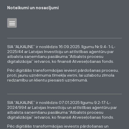
Noteikumi un nosacījumi
SIA “ALKALINE” ir noslēdzis 16.09.2025. līgumu Nr.9.4- 1-L-
2025/44 ar Latvijas Investīciju un attīstības aģentūru par
atbalsta saņemšanu pasākuma “Atbalsts procesu
digitalizācijai” ietvaros, ko finansē Atveseļošanas fonds.
Pēc digitālās transformācijas ieviest pārdošanas procesu,
proti, jaunu uzņēmuma tīmekļa vietni, lai uzlabotu zīmola
redzamību un klientu piesaisti uzņēmumā.
SIA “ALKALINE” ir noslēdzis 07.01.2025 līgumu 9.2-17-L-
2024/994 ar Latvijas Investīciju un attīstības aģentūru par
atbalsta saņemšanu pasākuma “Atbalsts procesu
digitalizācijai” ietvaros, ko finansē Atveseļošanas fonds.
Pēc digitālās transformācijas ieviests pārdošanas un