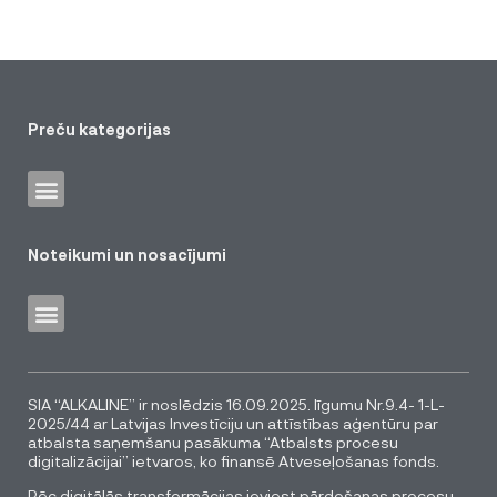
Preču kategorijas
Noteikumi un nosacījumi
SIA “ALKALINE” ir noslēdzis 16.09.2025. līgumu Nr.9.4- 1-L-
2025/44 ar Latvijas Investīciju un attīstības aģentūru par
atbalsta saņemšanu pasākuma “Atbalsts procesu
digitalizācijai” ietvaros, ko finansē Atveseļošanas fonds.
Pēc digitālās transformācijas ieviest pārdošanas procesu,