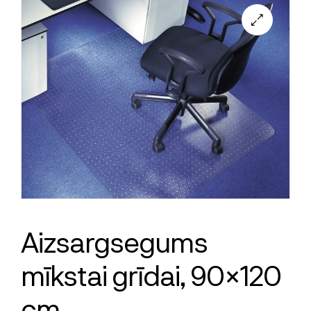
Aizsargsegums
mīkstai grīdai, 90×120
cm