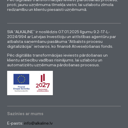
proti, jaunu uzņēmuma tīmekļa vietni, lai uzlabotu zīmola
redzamību un klientu piesaisti uzņēmumā.
SIA “ALKALINE” ir noslēdzis 07.01.2025 līgumu 9.2-17-L-
2024/994 ar Latvijas Investīciju un attīstības aģentūru par
atbalsta saņemšanu pasākuma “Atbalsts procesu
digitalizācijai” ietvaros, ko finansē Atveseļošanas fonds.
Pēc digitālās transformācijas ieviests pārdošanas un
klientu attiecību vadības risinājums, lai uzlabotu un
automatizētu uzņēmuma pārdošanas procesus.
Sazinies ar mums
E-pasts:
info@alkaline.lv