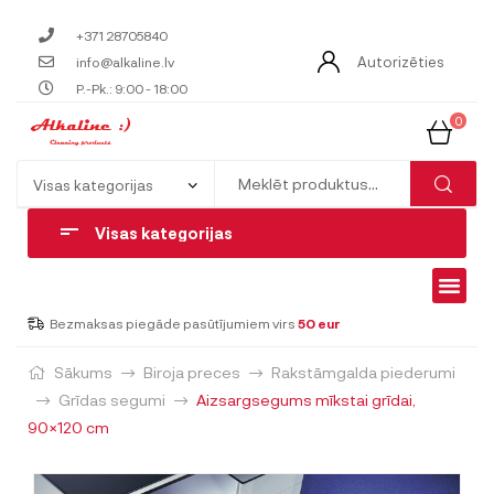
+371 28705840
Autorizēties
info@alkaline.lv
P.-Pk.: 9:00 - 18:00
0
Visas kategorijas
Bezmaksas piegāde pasūtījumiem virs
50 eur
Sākums
Biroja preces
Rakstāmgalda piederumi
Grīdas segumi
Aizsargsegums mīkstai grīdai,
90×120 cm