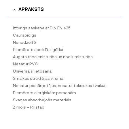
APRAKSTS
Izturīgs saskaņā ar DIN EN 425
Caurspīdīgs
Nenodzeltē
Piemērots apsildītai grīdai
Augsta triecienizturība un nodilumizturība
Nesatur PVC
Universāls lietošanā
Smalkas struktūras virsma
Nesatur piesārņotājus, nesatur toksiskus tvaikus
Piemērots alerģiskām personām
Skaņas absorbējošs materiāls
Zīmols – Rillstab