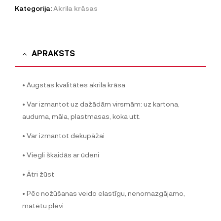
Kategorija:
Akrila krāsas
APRAKSTS
• Augstas kvalitātes akrila krāsa
• Var izmantot uz dažādām virsmām: uz kartona,
auduma, māla, plastmasas, koka utt.
• Var izmantot dekupāžai
• Viegli šķaidās ar ūdeni
• Ātri žūst
• Pēc nožūšanas veido elastīgu, nenomazgājamo,
matētu plēvi