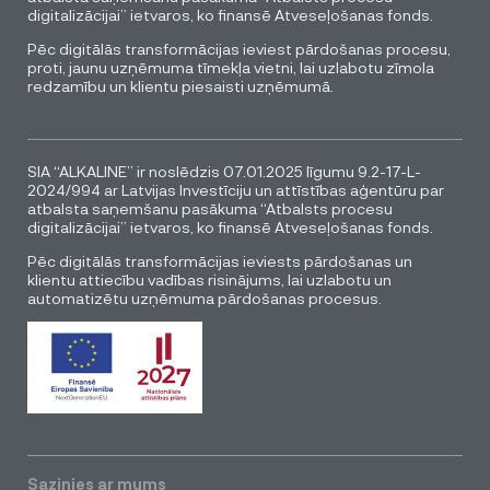
digitalizācijai” ietvaros, ko finansē Atveseļošanas fonds.
Pēc digitālās transformācijas ieviest pārdošanas procesu,
proti, jaunu uzņēmuma tīmekļa vietni, lai uzlabotu zīmola
redzamību un klientu piesaisti uzņēmumā.
SIA “ALKALINE” ir noslēdzis 07.01.2025 līgumu 9.2-17-L-
2024/994 ar Latvijas Investīciju un attīstības aģentūru par
atbalsta saņemšanu pasākuma “Atbalsts procesu
digitalizācijai” ietvaros, ko finansē Atveseļošanas fonds.
Pēc digitālās transformācijas ieviests pārdošanas un
klientu attiecību vadības risinājums, lai uzlabotu un
automatizētu uzņēmuma pārdošanas procesus.
Sazinies ar mums