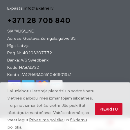
E-pasts:
info@alkaline.lv
+371 28 705 840
SIA “ALKALINE”
Adrese: Gustava Zemgala gatve 83,
Rīga, Latvija
Reģ. Nr. 40203207772
Banka: A/S Swedbank
Kods: HABALV22
Konts: LV42HABA0551046601941
Lai uzlabotu lietotāja pieredzi un nodrošinātu
vietnes darbību, mēs izmantojam sīkdatnes.
Turpinot izmantot šo vietni, Jūs piekrītat
PIEKRĪTU
© All rights reserved
sīkdatņu izmantošanai. Vairāk informācijas
varat iegūt
Privātuma politikā
un
Sīkdatņu
0
politikā
.