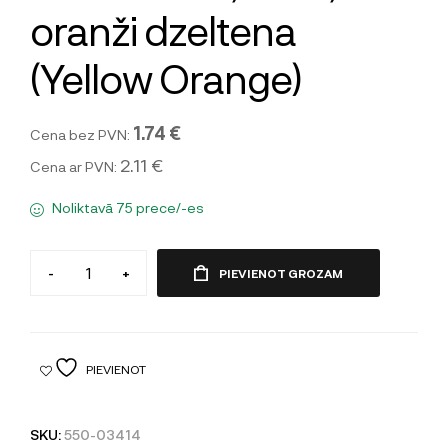
oranži dzeltena
(Yellow Orange)
1.74 €
Cena bez PVN:
2.11 €
Cena ar PVN:
Noliktavā 75 prece/-es
-
+
PIEVIENOT GROZAM
PIEVIENOT
SKU:
550-03414