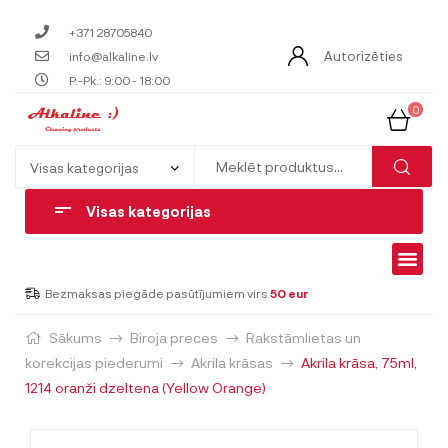
+371 28705840
Autorizēties
info@alkaline.lv
P.-Pk.: 9:00 - 18:00
0
Visas kategorijas
Bezmaksas piegāde pasūtījumiem virs
50 eur
Sākums
Biroja preces
Rakstāmlietas un
korekcijas piederumi
Akrila krāsas
Akrila krāsa, 75ml,
1214 oranži dzeltena (Yellow Orange)