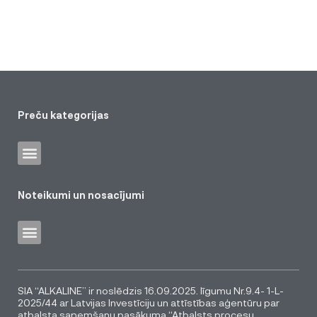
Preču kategorijas
Noteikumi un nosacījumi
SIA “ALKALINE” ir noslēdzis 16.09.2025. līgumu Nr.9.4- 1-L-
2025/44 ar Latvijas Investīciju un attīstības aģentūru par
atbalsta saņemšanu pasākuma “Atbalsts procesu