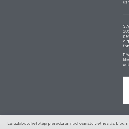
uz
SIA
202
pa
dig
fon
Pēc
kli
au
Lai uzlabotu lietotāja pieredzi un nodrošinātu vietnes darbību, 