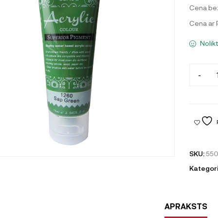
Cena be
Cena ar
Nolik
-
SKU:
55
Kategori
APRAKSTS