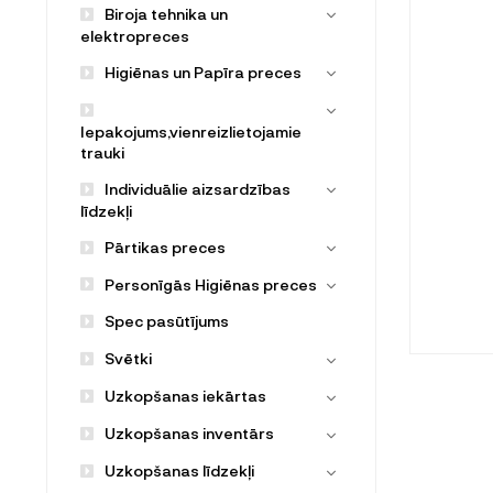
Biroja tehnika un
elektropreces
Higiēnas un Papīra preces
Iepakojums,vienreizlietojamie
trauki
Individuālie aizsardzības
līdzekļi
Pārtikas preces
Personīgās Higiēnas preces
Spec pasūtījums
Svētki
Uzkopšanas iekārtas
Uzkopšanas inventārs
Uzkopšanas līdzekļi