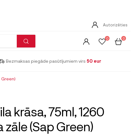
Autorizēties
0
0
Bezmaksas piegāde pasūtījumiem virs
50 eur
p Green)
ila krāsa, 75ml, 1260
a zāle (Sap Green)