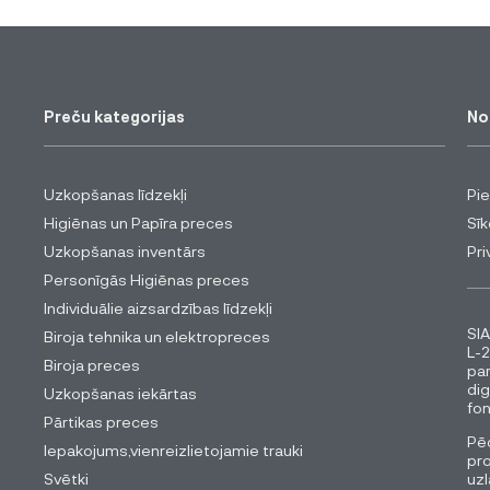
Preču kategorijas
No
Uzkopšanas līdzekļi
Pi
Higiēnas un Papīra preces
Sīk
Uzkopšanas inventārs
Pri
Personīgās Higiēnas preces
Individuālie aizsardzības līdzekļi
SIA
Biroja tehnika un elektropreces
L-2
Biroja preces
pa
dig
Uzkopšanas iekārtas
fon
Pārtikas preces
Pēc
Iepakojums,vienreizlietojamie trauki
pro
Svētki
uzl