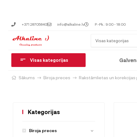
+371 28705840
info@alkaline.lv
P.-Pk.: 9:00 - 18:00
Visas kategorijas
Galven
Visas kategorijas
Sākums
Biroja preces
Rakstāmlietas un korekcijas
Kategorijas
Biroja preces