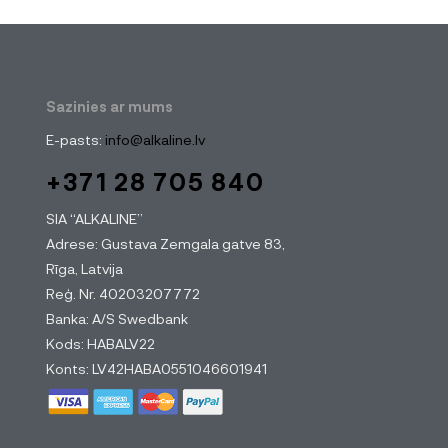
Sazinies ar mums
E-pasts:
info@alkaline.lv
+371 28 705 840
SIA “ALKALINE”
Adrese: Gustava Zemgala gatve 83,
Rīga, Latvija
Reģ. Nr. 40203207772
Banka: A/S Swedbank
Kods: HABALV22
Konts: LV42HABA0551046601941