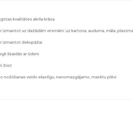
ugstas kvalitātes akrila krāsa
ar izmantot uz dažādām virsmām: uz kartona, auduma, māla, plastmas
ar izmantot dekupāžai
egli šķaidās ar ūdeni
ri žūst
ēc nožūšanas veido elastīgu, nenomazgājamo, matētu plēvi