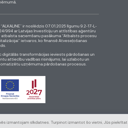
ņēmumā.
 “ALKALINE” ir noslēdzis 07.01.2025 līgumu 9.2-17-L-
4/994 ar Latvijas Investīciju un attīstības aģentūru
r atbalsta saņemšanu pasākuma “Atbalsts procesu
italizācijai” ietvaros, ko finansē Atveseļošanas
ds.
 digitālās transformācijas ieviests pārdošanas un
entu attiecību vadības risinājums, lai uzlabotu un
tomatizētu uzņēmuma pārdošanas procesus.
mēs izmantojam sīkdatnes. Turpinot izmantot šo vietni, Jūs piekrītat