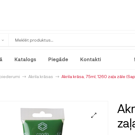
ā
Katalogs
Piegāde
Kontakti
 piederumi
Akrila krāsas
Akrila krāsa, 75ml, 1260 zaļa zāle (Sa
Akr
zaļ