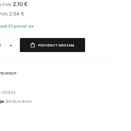
2.10 €
z PVN:
2.54 €
 PVN:
tavā 23 prece/-es
+
PIEVIENOT GROZAM
PIEVIENOT
0-03432
ja:
Akrila krāsas