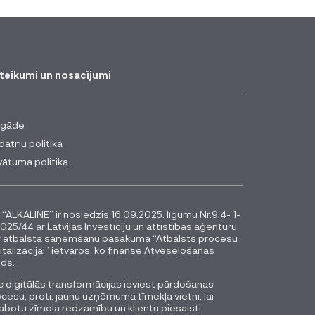
teikumi un nosacījumi
egāde
datņu politika
vātuma politika
 “ALKALINE” ir noslēdzis 16.09.2025. līgumu Nr.9.4- 1-
025/44 ar Latvijas Investīciju un attīstības aģentūru
r atbalsta saņemšanu pasākuma “Atbalsts procesu
italizācijai” ietvaros, ko finansē Atveseļošanas
ds.
 digitālās transformācijas ieviest pārdošanas
cesu, proti, jaunu uzņēmuma tīmekļa vietni, lai
abotu zīmola redzamību un klientu piesaisti