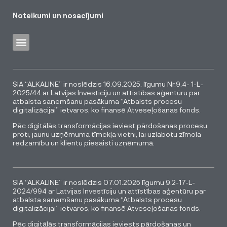
Noteikumi un nosacījumi
SIA “ALKALINE” ir noslēdzis 16.09.2025. līgumu Nr.9.4- 1-L-
2025/44 ar Latvijas Investīciju un attīstības aģentūru par
atbalsta saņemšanu pasākuma “Atbalsts procesu
digitalizācijai” ietvaros, ko finansē Atveseļošanas fonds.
Pēc digitālās transformācijas ieviest pārdošanas procesu,
proti, jaunu uzņēmuma tīmekļa vietni, lai uzlabotu zīmola
redzamību un klientu piesaisti uzņēmumā.
SIA “ALKALINE” ir noslēdzis 07.01.2025 līgumu 9.2-17-L-
2024/994 ar Latvijas Investīciju un attīstības aģentūru par
atbalsta saņemšanu pasākuma “Atbalsts procesu
digitalizācijai” ietvaros, ko finansē Atveseļošanas fonds.
Pēc digitālās transformācijas ieviests pārdošanas un