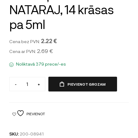
NATARAJ, 14 krāsas
pa 5ml
2.22 €
Cena bez PVN:
2.69 €
Cena ar PVN:
Noliktavā 379 prece/-es
-
+
PIEVIENOT GROZAM
PIEVIENOT
SKU:
200-08941