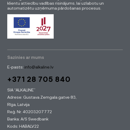
klientu attiecību vadības risinājums, lai uzlabotu un
automatizētu uzņēmuma pārdošanas procesus.
Sazinies ar mums
E-pasts:
info@alkaline.lv
+371 28 705 840
SIA “ALKALINE”
Adrese: Gustava Zemgala gatve 83,
Rīga, Latvija
Reģ. Nr. 40203207772
Banka: A/S Swedbank
Kods: HABALV22