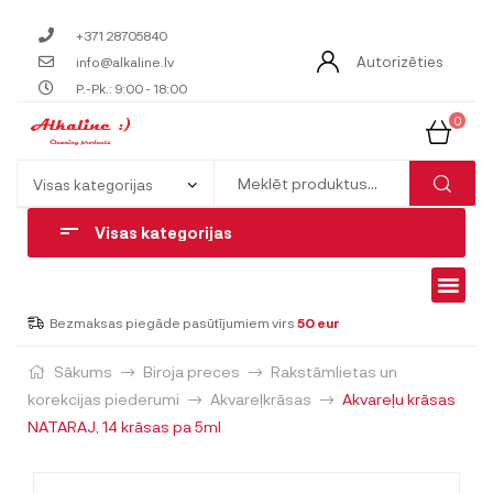
+371 28705840
Autorizēties
info@alkaline.lv
P.-Pk.: 9:00 - 18:00
0
Visas kategorijas
Bezmaksas piegāde pasūtījumiem virs
50 eur
Sākums
Biroja preces
Rakstāmlietas un
korekcijas piederumi
Akvareļkrāsas
Akvareļu krāsas
NATARAJ, 14 krāsas pa 5ml