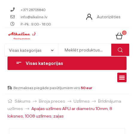
+371 28705840
Autorizēties
info@alkaline.lv
P.-Pk.: 9:00 - 18:00
0
Visas kategorijas
Bezmaksas piegāde pasūtījumiem virs
50 eur
Sākums
Biroja preces
Uzlīmes
Brīdinājuma
uzlīmes
Apaļas uzlīmes APLI ar diametru 10mm, 8
loksnes, 1008 uzlīmes, zaļas