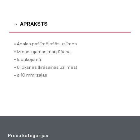
APRAKSTS
• Apaļas pašlīmējošās uzlīmes
• Izmantojamas marķēšanai
• Iepakojumā
• 8 loksnes (krāsainās uzlīmes)
• ø 10 mm, zaļas
Preču kategorijas