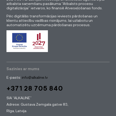
atbalsta saņemšanu pasākuma “Atbalsts procesu
digitalizācijai” ietvaros, ko finansē Atveseļošanas fonds.
Pēc digitālās transformācijas ieviests pārdošanas un
klientu attiecību vadības risinājums, lai uzlabotu un
automatizētu uzņēmuma pārdošanas procesus.
Sazinies ar mums
E-pasts:
info@alkaline.lv
+371 28 705 840
SIA “ALKALINE”
Adrese: Gustava Zemgala gatve 83,
Rīga, Latvija