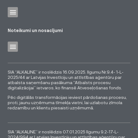
Noteikumi un nosacījumi
SIA “ALKALINE” ir noslēdzis 16.09.2025. līgumu Nr.9.4- 1-L-
2025/44 ar Latvijas Investīciju un attīstības aģentūru par
atbalsta saņemšanu pasākuma “Atbalsts procesu
digitalizācijai” ietvaros, ko finansē Atveseļošanas fonds.
Pēc digitālās transformācijas ieviest pārdošanas procesu,
proti, jaunu uzņēmuma tīmekļa vietni, lai uzlabotu zīmola
redzamību un klientu piesaisti uzņēmumā.
SIA “ALKALINE” ir noslēdzis 07.01.2025 līgumu 9.2-17-L-
2024/994 ar Latvijas Investīciju un attīstības aģentūru par