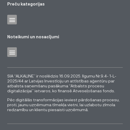
Preču kategorijas
Noteikumi un nosacījumi
SIA “ALKALINE” ir noslēdzis 16.09.2025. līgumu Nr.9.4- 1-L-
2025/44 ar Latvijas Investīciju un attīstības aģentūru par
atbalsta saņemšanu pasākuma “Atbalsts procesu
digitalizācijai” ietvaros, ko finansē Atveseļošanas fonds.
Pēc digitālās transformācijas ieviest pārdošanas procesu,
proti, jaunu uzņēmuma tīmekļa vietni, lai uzlabotu zīmola
redzamību un klientu piesaisti uzņēmumā.