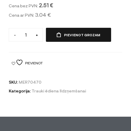
2.51 €
Cena bez PVN:
3.04 €
Cena ar PVN:
-
+
PIEVIENOT GROZAM
PIEVIENOT
SKU:
MER70470
Kategorija:
Trauki ēdiena līdzņemšanai