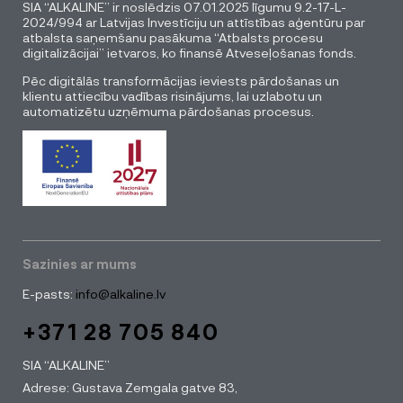
SIA “ALKALINE” ir noslēdzis 07.01.2025 līgumu 9.2-17-L-
2024/994 ar Latvijas Investīciju un attīstības aģentūru par
atbalsta saņemšanu pasākuma “Atbalsts procesu
digitalizācijai” ietvaros, ko finansē Atveseļošanas fonds.
Pēc digitālās transformācijas ieviests pārdošanas un
klientu attiecību vadības risinājums, lai uzlabotu un
automatizētu uzņēmuma pārdošanas procesus.
Sazinies ar mums
E-pasts:
info@alkaline.lv
+371 28 705 840
SIA “ALKALINE”
Adrese: Gustava Zemgala gatve 83,