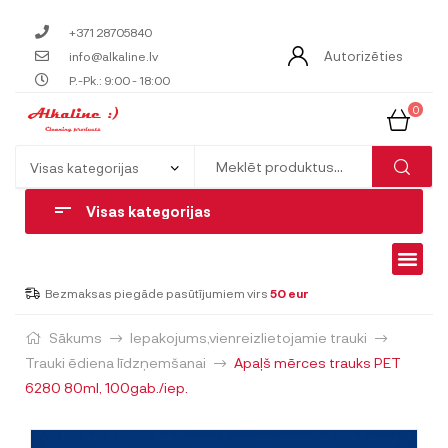
+371 28705840
Autorizēties
info@alkaline.lv
P.-Pk.: 9:00 - 18:00
0
Visas kategorijas
Bezmaksas piegāde pasūtījumiem virs
50 eur
Sākums
Iepakojums,vienreizlietojamie trauki
Trauki ēdiena līdzņemšanai
Apaļš mērces trauks PET
6280 80ml, 100gab./iep.