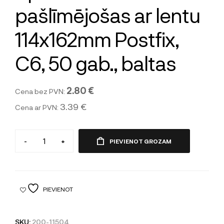
pašlīmējošas ar lentu
114x162mm Postfix,
C6, 50 gab., baltas
2.80 €
Cena bez PVN:
3.39 €
Cena ar PVN:
-
+
PIEVIENOT GROZAM
PIEVIENOT
SKU:
200-11504