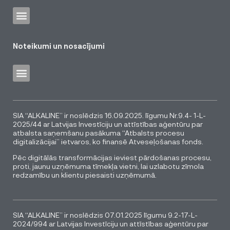
Noteikumi un nosacījumi
SIA “ALKALINE” ir noslēdzis 16.09.2025. līgumu Nr.9.4- 1-L-
2025/44 ar Latvijas Investīciju un attīstības aģentūru par
atbalsta saņemšanu pasākuma “Atbalsts procesu
digitalizācijai” ietvaros, ko finansē Atveseļošanas fonds.
Pēc digitālās transformācijas ieviest pārdošanas procesu,
proti, jaunu uzņēmuma tīmekļa vietni, lai uzlabotu zīmola
redzamību un klientu piesaisti uzņēmumā.
SIA “ALKALINE” ir noslēdzis 07.01.2025 līgumu 9.2-17-L-
2024/994 ar Latvijas Investīciju un attīstības aģentūru par