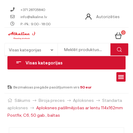
+371 28705840
Autorizēties
info@alkaline.lv
P.-Pk.: 9:00 - 18:00
0
Visas kategorijas
Bezmaksas piegāde pasūtījumiem virs
50 eur
Sākums
Biroja preces
Aploksnes
Standarta
aploksnes
Aploksnes pašlīmējošas ar lentu 114x162mm
Postfix, C6, 50 gab., baltas