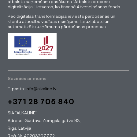
atbalsta saņemšanu pasākuma “Atbalsts procesu
digitalizācijai” ietvaros, ko finansē Atveseļošanas fonds.
Pēc digitālās transformācijas ieviests pārdošanas un
klientu attiecību vadības risinājums, lai uzlabotu un
automatizētu uzņēmuma pārdošanas procesus.
Sazinies ar mums
E-pasts:
info@alkaline.lv
+371 28 705 840
SIA “ALKALINE”
Adrese: Gustava Zemgala gatve 83,
Rīga, Latvija
Reģ. Nr. 40203207772