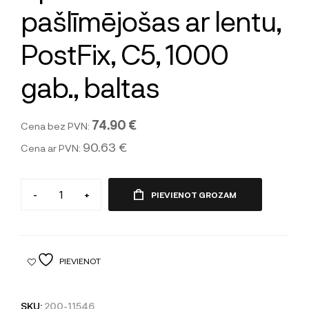
pašlīmējošas ar lentu,
PostFix, C5, 1000
gab., baltas
74.90 €
Cena bez PVN:
90.63 €
Cena ar PVN:
-
+
PIEVIENOT GROZAM
PIEVIENOT
SKU:
200-11546