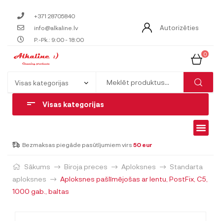
+371 28705840
Autorizēties
info@alkaline.lv
P.-Pk.: 9:00 - 18:00
0
Visas kategorijas
Bezmaksas piegāde pasūtījumiem virs
50 eur
Sākums
Biroja preces
Aploksnes
Standarta
aploksnes
Aploksnes pašlīmējošas ar lentu, PostFix, C5,
1000 gab., baltas