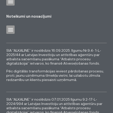
Noteikumi un nosacījumi
SIA “ALKALINE” ir noslēdzis 16.09.2025. līgumu Nr.9.4- 1-L-
2025/44 ar Latvijas Investīciju un attīstības aģentūru par
atbalsta saņemšanu pasākuma “Atbalsts procesu
digitalizācijai” ietvaros, ko finansē Atveseļošanas fonds.
Pēc digitālās transformācijas ieviest pārdošanas procesu,
proti, jaunu uzņēmuma tīmekļa vietni, lai uzlabotu zīmola
redzamību un klientu piesaisti uzņēmumā.
SIA “ALKALINE” ir noslēdzis 07.01.2025 līgumu 9.2-17-L-
2024/994 ar Latvijas Investīciju un attīstības aģentūru par
atbalsta saņemšanu pasākuma “Atbalsts procesu
digitalizācijai” ietvaros, ko finansē Atveseļošanas fonds.