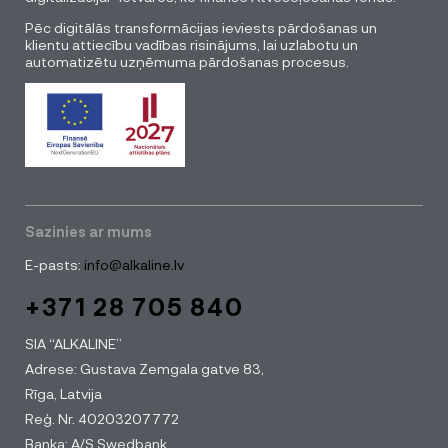
Pēc digitālās transformācijas ieviests pārdošanas un
klientu attiecību vadības risinājums, lai uzlabotu un
automatizētu uzņēmuma pārdošanas procesus.
Sazinies ar mums
E-pasts:
info@alkaline.lv
+371 28 705 840
SIA “ALKALINE”
Adrese: Gustava Zemgala gatve 83,
Rīga, Latvija
Reģ. Nr. 40203207772
Banka: A/S Swedbank