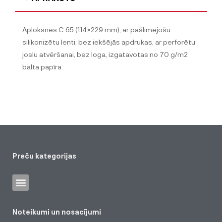
Aploksnes C 65 (114×229 mm), ar pašlīmējošu
silikonizētu lenti, bez iekšējās apdrukas, ar perforētu
joslu atvēršanai, bez loga, izgatavotas no 70 g/m2
balta papīra
Preču kategorijas
Noteikumi un nosacījumi