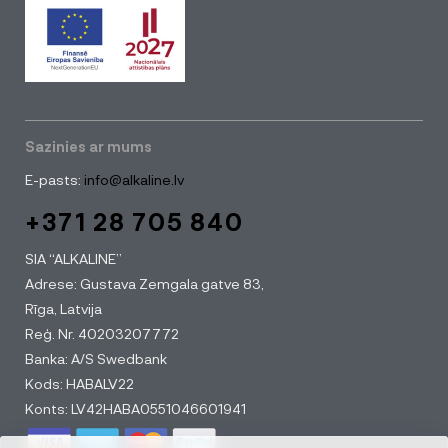
Sazinies ar mums
E-pasts:
info@alkaline.lv
+371 28 705 840
SIA “ALKALINE”
Adrese: Gustava Zemgala gatve 83,
Rīga, Latvija
Reģ. Nr. 40203207772
Banka: A/S Swedbank
Kods: HABALV22
Konts: LV42HABA0551046601941