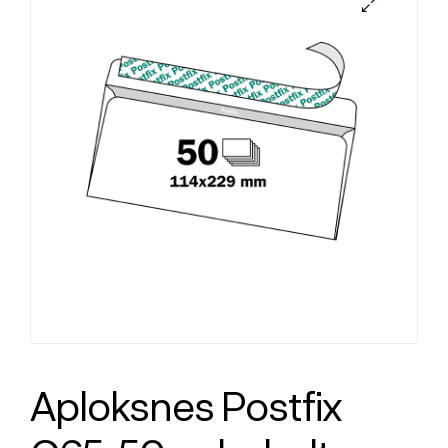
Aploksnes Postfix