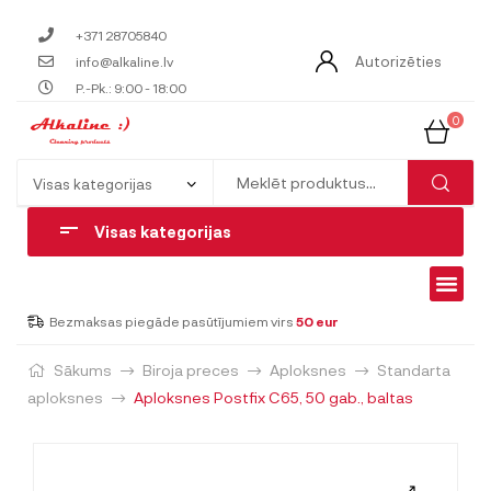
+371 28705840
Autorizēties
info@alkaline.lv
P.-Pk.: 9:00 - 18:00
0
Visas kategorijas
Bezmaksas piegāde pasūtījumiem virs
50 eur
Sākums
Biroja preces
Aploksnes
Standarta
aploksnes
Aploksnes Postfix C65, 50 gab., baltas