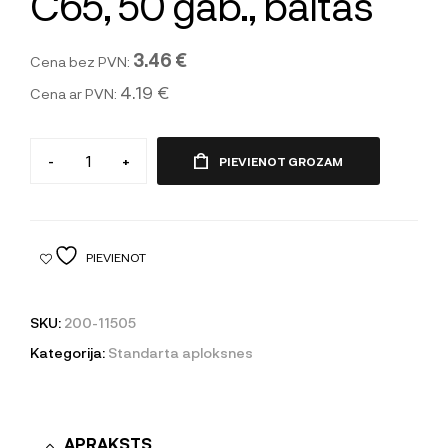
C65, 50 gab., baltas
3.46 €
Cena bez PVN:
4.19 €
Cena ar PVN:
-
+
PIEVIENOT GROZAM
PIEVIENOT
SKU:
200-11505
Kategorija:
Standarta aploksnes
APRAKSTS