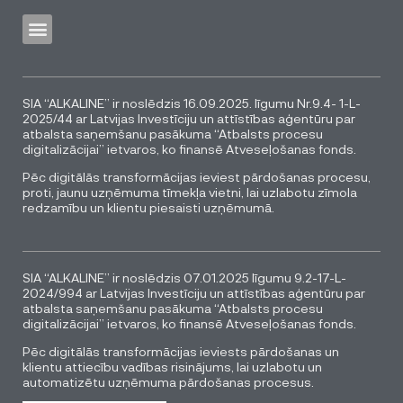
SIA “ALKALINE” ir noslēdzis 16.09.2025. līgumu Nr.9.4- 1-L-
2025/44 ar Latvijas Investīciju un attīstības aģentūru par
atbalsta saņemšanu pasākuma “Atbalsts procesu
digitalizācijai” ietvaros, ko finansē Atveseļošanas fonds.
Pēc digitālās transformācijas ieviest pārdošanas procesu,
proti, jaunu uzņēmuma tīmekļa vietni, lai uzlabotu zīmola
redzamību un klientu piesaisti uzņēmumā.
SIA “ALKALINE” ir noslēdzis 07.01.2025 līgumu 9.2-17-L-
2024/994 ar Latvijas Investīciju un attīstības aģentūru par
atbalsta saņemšanu pasākuma “Atbalsts procesu
digitalizācijai” ietvaros, ko finansē Atveseļošanas fonds.
Pēc digitālās transformācijas ieviests pārdošanas un
klientu attiecību vadības risinājums, lai uzlabotu un
automatizētu uzņēmuma pārdošanas procesus.