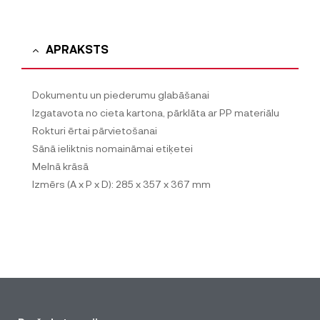
APRAKSTS
Dokumentu un piederumu glabāšanai
Izgatavota no cieta kartona, pārklāta ar PP materiālu
Rokturi ērtai pārvietošanai
Sānā ieliktnis nomaināmai etiķetei
Melnā krāsā
Izmērs (A x P x D): 285 x 357 x 367 mm