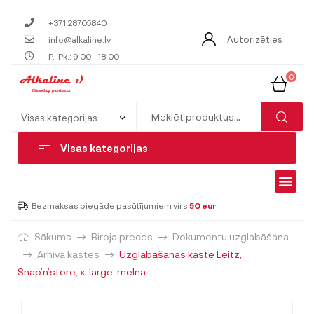
+371 28705840
Autorizēties
info@alkaline.lv
P.-Pk.: 9:00 - 18:00
0
Visas kategorijas
Bezmaksas piegāde pasūtījumiem virs
50 eur
Sākums
Biroja preces
Dokumentu uzglabāšana
Arhīva kastes
Uzglabāšanas kaste Leitz,
Snap’n’store, x-large, melna