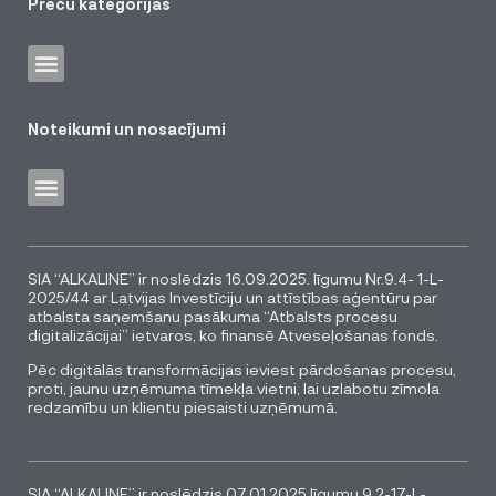
Preču kategorijas
Noteikumi un nosacījumi
SIA “ALKALINE” ir noslēdzis 16.09.2025. līgumu Nr.9.4- 1-L-
2025/44 ar Latvijas Investīciju un attīstības aģentūru par
atbalsta saņemšanu pasākuma “Atbalsts procesu
digitalizācijai” ietvaros, ko finansē Atveseļošanas fonds.
Pēc digitālās transformācijas ieviest pārdošanas procesu,
proti, jaunu uzņēmuma tīmekļa vietni, lai uzlabotu zīmola
redzamību un klientu piesaisti uzņēmumā.
SIA “ALKALINE” ir noslēdzis 07.01.2025 līgumu 9.2-17-L-