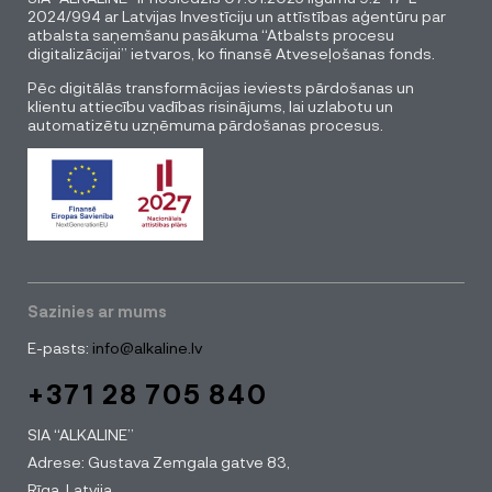
2024/994 ar Latvijas Investīciju un attīstības aģentūru par
atbalsta saņemšanu pasākuma “Atbalsts procesu
digitalizācijai” ietvaros, ko finansē Atveseļošanas fonds.
Pēc digitālās transformācijas ieviests pārdošanas un
klientu attiecību vadības risinājums, lai uzlabotu un
automatizētu uzņēmuma pārdošanas procesus.
Sazinies ar mums
E-pasts:
info@alkaline.lv
+371 28 705 840
SIA “ALKALINE”
Adrese: Gustava Zemgala gatve 83,
Rīga, Latvija