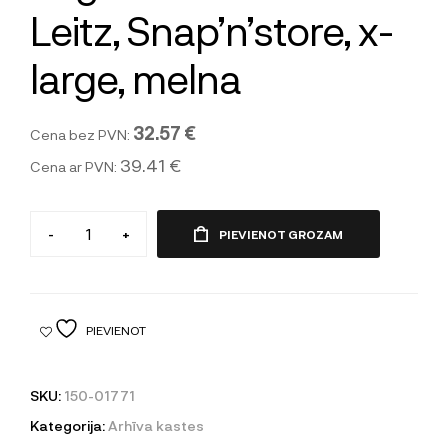
Leitz, Snap’n’store, x-
large, melna
32.57 €
Cena bez PVN:
39.41 €
Cena ar PVN:
-
+
PIEVIENOT GROZAM
PIEVIENOT
SKU:
150-01771
Kategorija:
Arhīva kastes