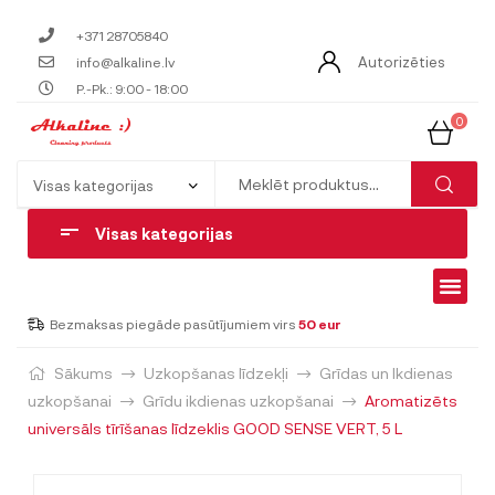
+371 28705840
Autorizēties
info@alkaline.lv
P.-Pk.: 9:00 - 18:00
0
Visas kategorijas
Bezmaksas piegāde pasūtījumiem virs
50 eur
Sākums
Uzkopšanas līdzekļi
Grīdas un Ikdienas
uzkopšanai
Grīdu ikdienas uzkopšanai
Aromatizēts
universāls tīrīšanas līdzeklis GOOD SENSE VERT, 5 L