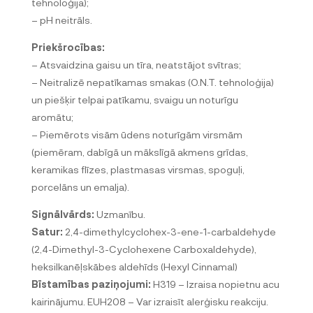
tehnoloģija);
– pH neitrāls.
Priekšrocības:
– Atsvaidzina gaisu un tīra, neatstājot svītras;
– Neitralizē nepatīkamas smakas (O.N.T. tehnoloģija)
un piešķir telpai patīkamu, svaigu un noturīgu
aromātu;
– Piemērots visām ūdens noturīgām virsmām
(piemēram, dabīgā un mākslīgā akmens grīdas,
keramikas flīzes, plastmasas virsmas, spoguļi,
porcelāns un emalja).
Signālvārds:
Uzmanību.
Satur:
2,4-dimethylcyclohex-3-ene-1-carbaldehyde
(2,4-Dimethyl-3-Cyclohexene Carboxaldehyde),
heksilkanēļskābes aldehīds (Hexyl Cinnamal)
Bīstamības paziņojumi:
H319 – Izraisa nopietnu acu
kairinājumu. EUH208 – Var izraisīt alerģisku reakciju.