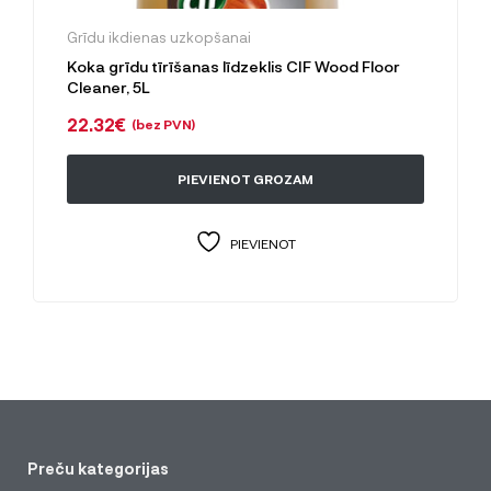
Grīdu ikdienas uzkopšanai
Koka grīdu tīrīšanas līdzeklis CIF Wood Floor
Cleaner, 5L
22.32
€
(bez PVN)
PIEVIENOT GROZAM
PIEVIENOT
Preču kategorijas