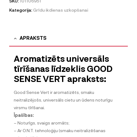
SKU:
101106951
Kategorija:
Grīdu ikdienas uzkopšanai
APRAKSTS
Aromatizēts universāls
tīrīšanas līdzeklis GOOD
SENSE VERT apraksts:
Good Sense Vert ir aromatizēts, smaku
neitralizējošs, universāls cietu un ūdens noturīgu
virsmu tīrīšanai.
Īpašības:
– Noturīgs, svaigs aromāts;
– Ar O.N.T. tehnoloģiju (smaku neitralizēšanas