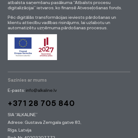
atbalsta saņemšanu pasākuma “Atbalsts procesu
digitalizācijai” ietvaros, ko finansē Atveseļošanas fonds.
Pēc digitālās transformācijas ieviests pārdošanas un
klientu attiecību vadības risinājums, lai uzlabotu un
automatizētu uzņēmuma pārdošanas procesus.
Sazinies ar mums
E-pasts:
info@alkaline.lv
+371 28 705 840
SIA “ALKALINE”
Adrese: Gustava Zemgala gatve 83,
Rīga, Latvija
Reģ. Nr. 40203207772