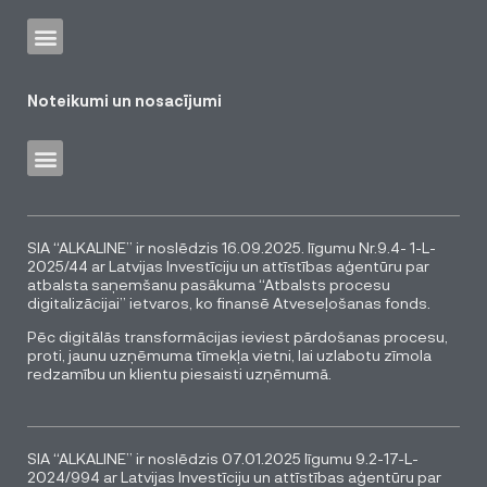
Noteikumi un nosacījumi
SIA “ALKALINE” ir noslēdzis 16.09.2025. līgumu Nr.9.4- 1-L-
2025/44 ar Latvijas Investīciju un attīstības aģentūru par
atbalsta saņemšanu pasākuma “Atbalsts procesu
digitalizācijai” ietvaros, ko finansē Atveseļošanas fonds.
Pēc digitālās transformācijas ieviest pārdošanas procesu,
proti, jaunu uzņēmuma tīmekļa vietni, lai uzlabotu zīmola
redzamību un klientu piesaisti uzņēmumā.
SIA “ALKALINE” ir noslēdzis 07.01.2025 līgumu 9.2-17-L-
2024/994 ar Latvijas Investīciju un attīstības aģentūru par