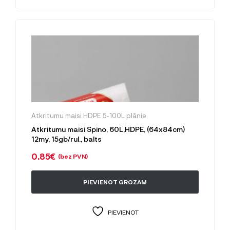
Atkritumu maisi HDPE 5-100L plānie
Atkritumu maisi Spino, 60L,HDPE, (64x84cm)
12my, 15gb/rul., balts
0.85
€
(bez PVN)
PIEVIENOT GROZAM
PIEVIENOT