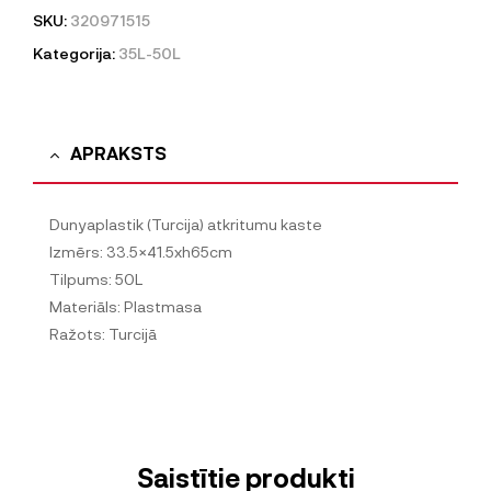
SKU:
320971515
Kategorija:
35L-50L
APRAKSTS
Dunyaplastik (Turcija) atkritumu kaste
Izmērs: 33.5×41.5xh65cm
Tilpums: 50L
Materiāls: Plastmasa
Ražots: Turcijā
Saistītie produkti