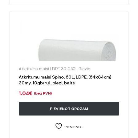
Atkritumu maisi LDPE 30-250L Biezie
Atkritumu maisi Spino, 60L, LDPE, (64x84cm)
30my, 10gb/rul., biezi, balts
1.04
€
(bez PVN)
PIEVIENOT GROZAM
PIEVIENOT