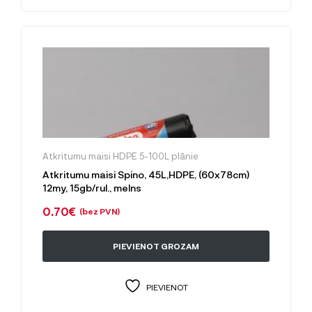
Atkritumu maisi HDPE 5-100L plānie
Atkritumu maisi Spino, 45L,HDPE, (60x78cm)
12my, 15gb/rul., melns
0.70
€
(bez PVN)
PIEVIENOT GROZAM
PIEVIENOT