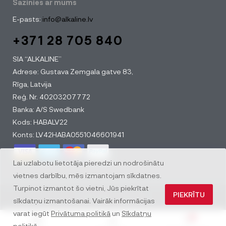
Sazinies ar mums
E-pasts:
info@alkaline.lv
+371 28 705 840
SIA “ALKALINE”
Adrese: Gustava Zemgala gatve 83,
Rīga, Latvija
Reģ. Nr. 40203207772
Banka: A/S Swedbank
Kods: HABALV22
Konts: LV42HABA0551046601941
Lai uzlabotu lietotāja pieredzi un nodrošinātu
vietnes darbību, mēs izmantojam sīkdatnes.
Turpinot izmantot šo vietni, Jūs piekrītat
PIEKRĪTU
© All rights reserved
sīkdatņu izmantošanai. Vairāk informācijas
varat iegūt
Privātuma politikā
un
Sīkdatņu
0
politikā
.