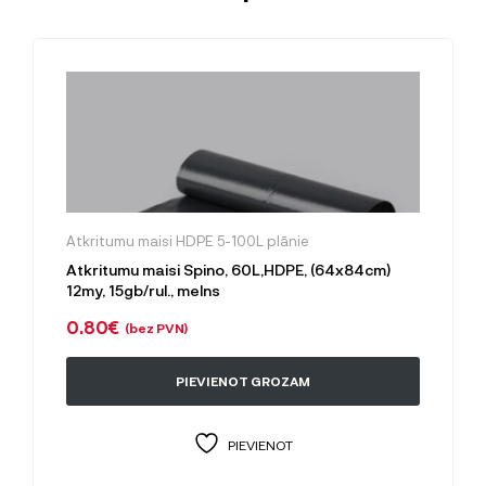
Atkritumu maisi HDPE 5-100L plānie
Atkritumu maisi Spino, 60L,HDPE, (64x84cm)
12my, 15gb/rul., melns
0.80
€
(bez PVN)
PIEVIENOT GROZAM
PIEVIENOT