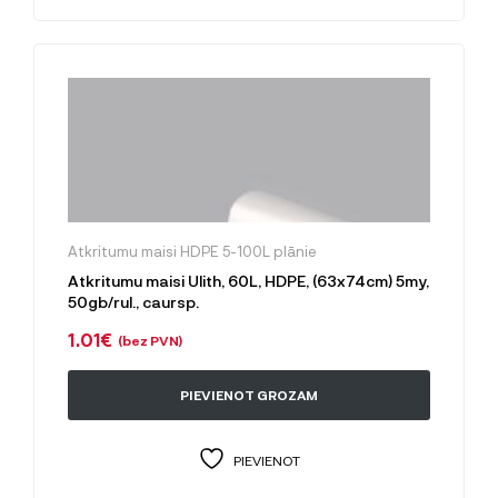
Atkritumu maisi HDPE 5-100L plānie
Atkritumu maisi Ulith, 60L, HDPE, (63x74cm) 5my,
50gb/rul., caursp.
1.01
€
(bez PVN)
PIEVIENOT GROZAM
PIEVIENOT