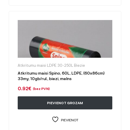
Atkritumu maisi LDPE 30-250L Biezie
Atkritumu maisi Spino, 60L, LDPE, (60x86cm)
33my, 10gb/rul., biezi, melns
0.92
€
(bez PVN)
PIEVIENOT GROZAM
PIEVIENOT