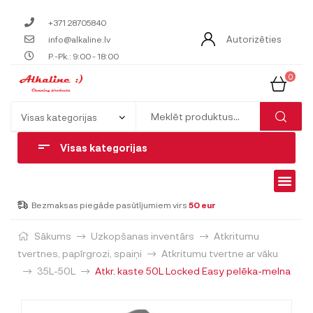
+371 28705840
Autorizēties
info@alkaline.lv
P.-Pk.: 9:00 - 18:00
0
Visas kategorijas
Bezmaksas piegāde pasūtījumiem virs
50 eur
Sākums
Uzkopšanas inventārs
Atkritumu
tvertnes, papīrgrozi, spaiņi
Atkritumu tvertne ar vāku
35L-50L
Atkr. kaste 50L Locked Easy pelēka-melna