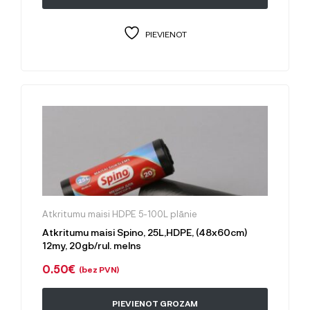
PIEVIENOT
Atkritumu maisi HDPE 5-100L plānie
Atkritumu maisi Spino, 25L,HDPE, (48x60cm)
12my, 20gb/rul. melns
0.50
€
(bez PVN)
PIEVIENOT GROZAM