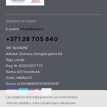
Sazinies ar mums
E-pasts:
info@alkaline.lv
+371 28 705 840
SIA “ALKALINE”
Adrese: Gustava Zemgala gatve 83,
Rīga, Latvija
Reģ. Nr. 40203207772
Banka: A/S Swedbank
Kods: HABALV22
Konts: LV42HABA0551046601941
Lai uzlabotu lietotāja pieredzi un nodrošinātu
vietnes darbību, mēs izmantojam sīkdatnes.