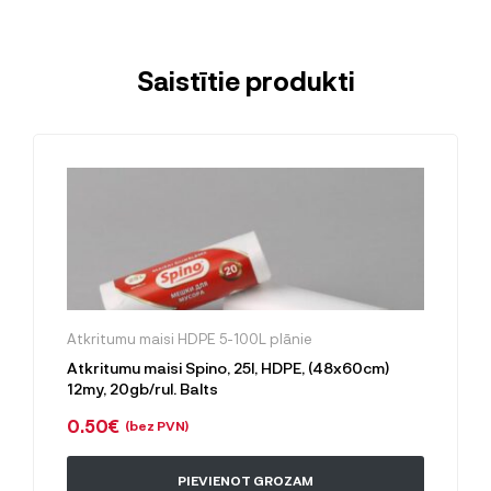
Saistītie produkti
Atkritumu maisi HDPE 5-100L plānie
Atkritumu maisi Spino, 25l, HDPE, (48x60cm)
12my, 20gb/rul. Balts
0.50
€
(bez PVN)
PIEVIENOT GROZAM