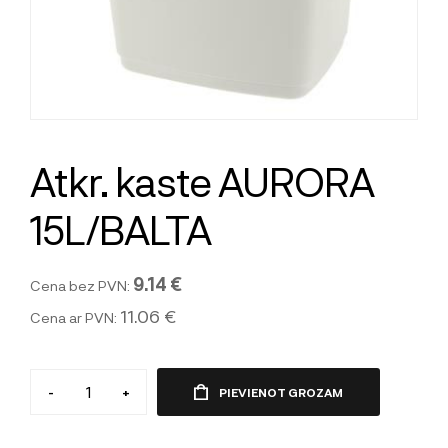
Atkr. kaste AURORA
15L/BALTA
9.14 €
Cena bez PVN:
11.06 €
Cena ar PVN:
-
+
PIEVIENOT GROZAM