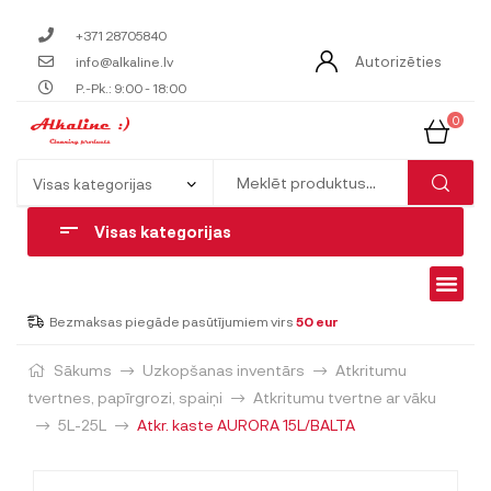
+371 28705840
Autorizēties
info@alkaline.lv
P.-Pk.: 9:00 - 18:00
0
Visas kategorijas
Bezmaksas piegāde pasūtījumiem virs
50 eur
Sākums
Uzkopšanas inventārs
Atkritumu
tvertnes, papīrgrozi, spaiņi
Atkritumu tvertne ar vāku
5L-25L
Atkr. kaste AURORA 15L/BALTA