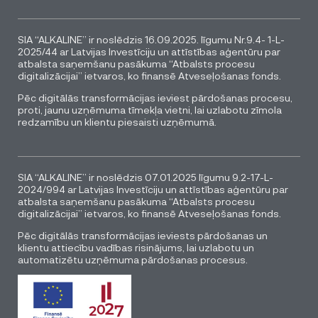
SIA “ALKALINE” ir noslēdzis 16.09.2025. līgumu Nr.9.4- 1-L-
2025/44 ar Latvijas Investīciju un attīstības aģentūru par
atbalsta saņemšanu pasākuma “Atbalsts procesu
digitalizācijai” ietvaros, ko finansē Atveseļošanas fonds.
Pēc digitālās transformācijas ieviest pārdošanas procesu,
proti, jaunu uzņēmuma tīmekļa vietni, lai uzlabotu zīmola
redzamību un klientu piesaisti uzņēmumā.
SIA “ALKALINE” ir noslēdzis 07.01.2025 līgumu 9.2-17-L-
2024/994 ar Latvijas Investīciju un attīstības aģentūru par
atbalsta saņemšanu pasākuma “Atbalsts procesu
digitalizācijai” ietvaros, ko finansē Atveseļošanas fonds.
Pēc digitālās transformācijas ieviests pārdošanas un
klientu attiecību vadības risinājums, lai uzlabotu un
automatizētu uzņēmuma pārdošanas procesus.