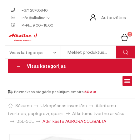
+371 28705840
Autorizēties
info@alkaline.lv
P.-Pk.: 9:00 - 18:00
0
Visas kategorijas
Bezmaksas piegāde pasūtījumiem virs
50 eur
Sākums
Uzkopšanas inventārs
Atkritumu
tvertnes, papīrgrozi, spaiņi
Atkritumu tvertne ar vāku
35L-50L
Atkr. kaste AURORA 50L/BALTA