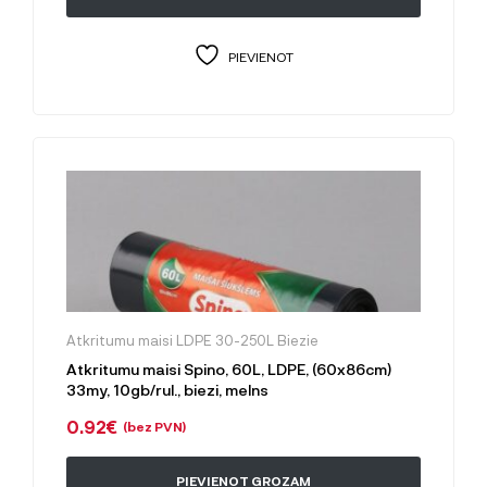
PIEVIENOT
Atkritumu maisi LDPE 30-250L Biezie
Atkritumu maisi Spino, 60L, LDPE, (60x86cm)
33my, 10gb/rul., biezi, melns
0.92
€
(bez PVN)
PIEVIENOT GROZAM