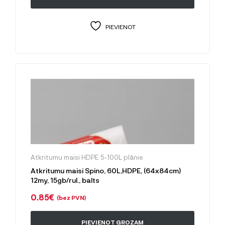
PIEVIENOT
Atkritumu maisi HDPE 5-100L plānie
Atkritumu maisi Spino, 60L,HDPE, (64x84cm)
12my, 15gb/rul., balts
0.85
€
(bez PVN)
PIEVIENOT GROZAM