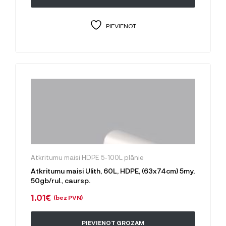
PIEVIENOT
Atkritumu maisi HDPE 5-100L plānie
Atkritumu maisi Ulith, 60L, HDPE, (63x74cm) 5my,
50gb/rul., caursp.
1.01
€
(bez PVN)
PIEVIENOT GROZAM