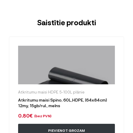
Saistītie produkti
Atkritumu maisi HDPE 5-100L plānie
Atkritumu maisi Spino, 60L,HDPE, (64x84cm)
12my, 15gb/rul., melns
0.80
€
(bez PVN)
PIEVIENOT GROZAM