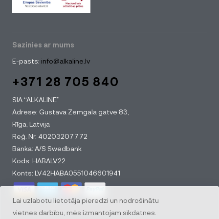
Sazinies ar mums
E-pasts:
info@alkaline.lv
+371 28 705 840
SIA “ALKALINE”
Adrese: Gustava Zemgala gatve 83,
Rīga, Latvija
Reģ. Nr. 40203207772
Banka: A/S Swedbank
Kods: HABALV22
Konts: LV42HABA0551046601941
Lai uzlabotu lietotāja pieredzi un nodrošinātu
vietnes darbību, mēs izmantojam sīkdatnes.