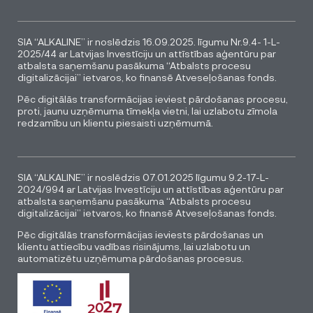
SIA “ALKALINE” ir noslēdzis 16.09.2025. līgumu Nr.9.4- 1-L-
2025/44 ar Latvijas Investīciju un attīstības aģentūru par
atbalsta saņemšanu pasākuma “Atbalsts procesu
digitalizācijai” ietvaros, ko finansē Atveseļošanas fonds.
Pēc digitālās transformācijas ieviest pārdošanas procesu,
proti, jaunu uzņēmuma tīmekļa vietni, lai uzlabotu zīmola
redzamību un klientu piesaisti uzņēmumā.
SIA “ALKALINE” ir noslēdzis 07.01.2025 līgumu 9.2-17-L-
2024/994 ar Latvijas Investīciju un attīstības aģentūru par
atbalsta saņemšanu pasākuma “Atbalsts procesu
digitalizācijai” ietvaros, ko finansē Atveseļošanas fonds.
Pēc digitālās transformācijas ieviests pārdošanas un
klientu attiecību vadības risinājums, lai uzlabotu un
automatizētu uzņēmuma pārdošanas procesus.