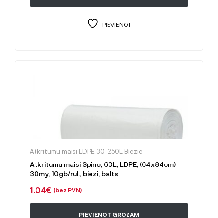
PIEVIENOT
Atkritumu maisi LDPE 30-250L Biezie
Atkritumu maisi Spino, 60L, LDPE, (64x84cm)
30my, 10gb/rul., biezi, balts
1.04
€
(bez PVN)
PIEVIENOT GROZAM