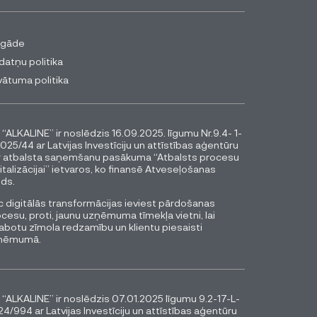
egāde
datņu politika
vātuma politika
 “ALKALINE” ir noslēdzis 16.09.2025. līgumu Nr.9.4- 1-
025/44 ar Latvijas Investīciju un attīstības aģentūru
r atbalsta saņemšanu pasākuma “Atbalsts procesu
italizācijai” ietvaros, ko finansē Atveseļošanas
ds.
 digitālās transformācijas ieviest pārdošanas
cesu, proti, jaunu uzņēmuma tīmekļa vietni, lai
abotu zīmola redzamību un klientu piesaisti
ņēmumā.
 “ALKALINE” ir noslēdzis 07.01.2025 līgumu 9.2-17-L-
4/994 ar Latvijas Investīciju un attīstības aģentūru