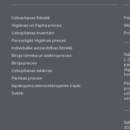
Uzkopšanas līdzekļi
Pi
Higiēnas un Papīra preces
Sīk
Uzkopšanas inventārs
Pri
Personīgās Higiēnas preces
Individuālie aizsardzības līdzekļi
SIA
Biroja tehnika un elektropreces
L-2
Biroja preces
pa
dig
Uzkopšanas iekārtas
fon
Pārtikas preces
Pēc
Iepakojums,vienreizlietojamie trauki
pro
Svētki
uzl
uz
SIA
202