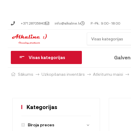
+371 28705840
info@alkaline.lv
P.-Pk.: 9:00 - 18:00
Visas kategorijas
Galven
Visas kategorijas
Sākums
Uzkopšanas inventārs
Atkritumu maisi
Kategorijas
Biroja preces