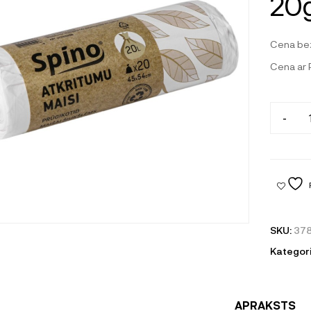
20g
Cena be
Cena ar
-
SKU:
37
Kategori
APRAKSTS