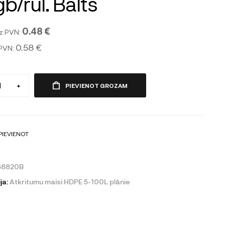
b/rul. Balts
0.48 €
z PVN:
0.58 €
 PVN:
+
PIEVIENOT GROZAM
PIEVIENOT
88820B
ja:
Atkritumu maisi HDPE 5-100L plānie