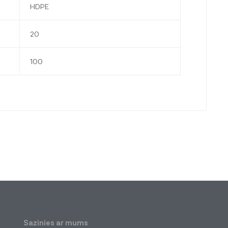
HDPE
20
100
Sazinies ar mums