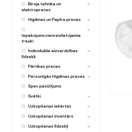
Biroja tehnika un
elektropreces
Higiēnas un Papīra preces
Iepakojums,vienreizlietojamie
trauki
Individuālie aizsardzības
līdzekļi
Pārtikas preces
Personīgās Higiēnas preces
Spec pasūtījums
Svētki
Uzkopšanas iekārtas
Uzkopšanas inventārs
Uzkopšanas līdzekļi