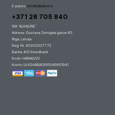
E-pasts:
info@alkaline.lv
+371 28 705 840
SIA “ALKALINE”
Adrese: Gustava Zemgala gatve 83,
Rīga, Latvija
Reģ. Nr. 40203207772
Banka: A/S Swedbank
Kods: HABALV22
Konts: LV42HABA0551046601941