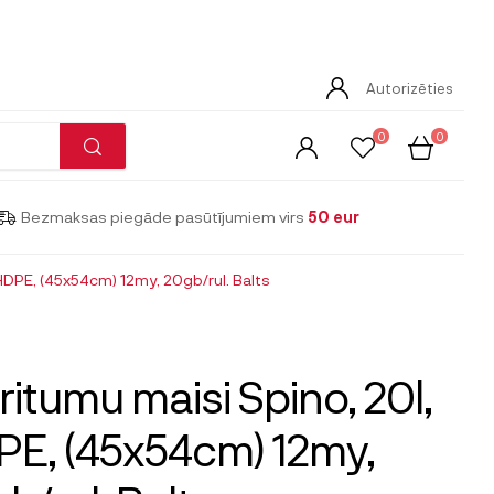
Autorizēties
0
0
Bezmaksas piegāde pasūtījumiem virs
50 eur
 HDPE, (45x54cm) 12my, 20gb/rul. Balts
ritumu maisi Spino, 20l,
E, (45x54cm) 12my,