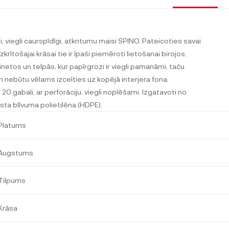
i, viegli caurspīdīgi, atkritumu maisi SPINO. Pateicoties savai
krītošajai krāsai tie ir īpaši piemēroti lietošanai birojos,
inetos un telpās, kur papīrgrozi ir viegli pamanāmi, taču
m nebūtu vēlams izcelties uz kopējā interjera fona.
ī 20 gabali, ar perforāciju, viegli noplēšami. Izgatavoti no
sta blīvuma polietilēna (HDPE).
Platums
Augstums
Tilpums
Krāsa