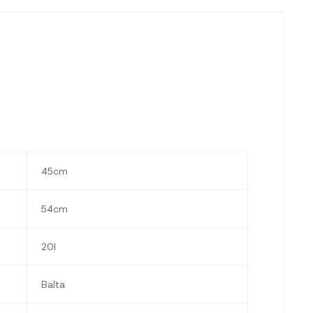
45cm
54cm
20l
Balta