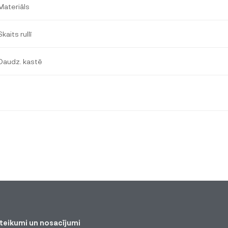
Materiāls
Skaits rullī
Daudz. kastē
teikumi un nosacījumi