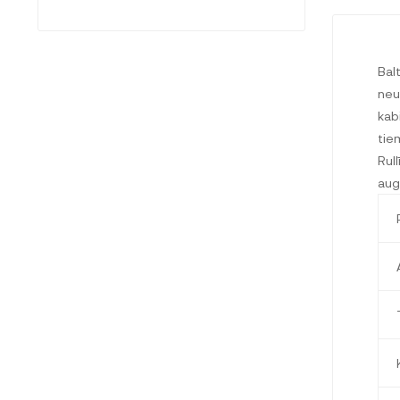
Balt
neuz
kab
tie
Rull
aug