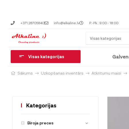
+371 28705840
info@alkaline.lv
P.-Pk.: 9:00 - 18:00
Visas kategorijas
Galven
Visas kategorijas
Sākums
Uzkopšanas inventārs
Atkritumu maisi
Kategorijas
Biroja preces