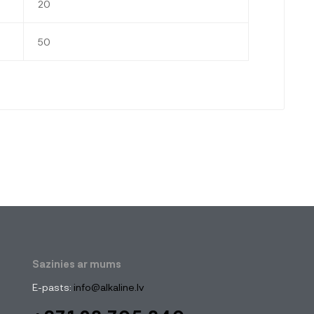
20
50
Sazinies ar mums
E-pasts:
info@alkaline.lv