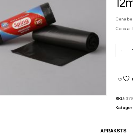
12m
Cena be
Cena ar
-
SKU:
37
Kategori
APRAKSTS