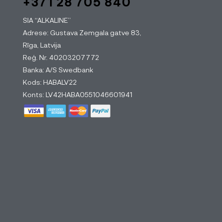
+371 28 705 840
SIA “ALKALINE”
Adrese: Gustava Zemgala gatve 83,
Rīga, Latvija
Reģ. Nr. 40203207772
Banka: A/S Swedbank
Kods: HABALV22
Konts: LV42HABA0551046601941