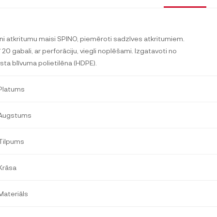
ni atkritumu maisi SPINO, piemēroti sadzīves atkritumiem.
ī 20 gabali, ar perforāciju, viegli noplēšami. Izgatavoti no
sta blīvuma polietilēna (HDPE).
Platums
Augstums
Tilpums
Krāsa
Materiāls