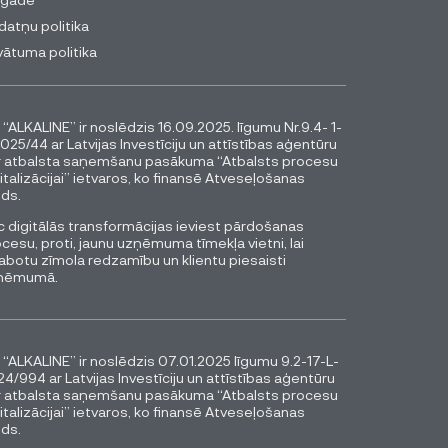
datņu politika
vātuma politika
 “ALKALINE” ir noslēdzis 16.09.2025. līgumu Nr.9.4- 1-
025/44 ar Latvijas Investīciju un attīstības aģentūru
r atbalsta saņemšanu pasākuma “Atbalsts procesu
italizācijai” ietvaros, ko finansē Atveseļošanas
ds.
 digitālās transformācijas ieviest pārdošanas
cesu, proti, jaunu uzņēmuma tīmekļa vietni, lai
abotu zīmola redzamību un klientu piesaisti
ņēmumā.
 “ALKALINE” ir noslēdzis 07.01.2025 līgumu 9.2-17-L-
4/994 ar Latvijas Investīciju un attīstības aģentūru
r atbalsta saņemšanu pasākuma “Atbalsts procesu
italizācijai” ietvaros, ko finansē Atveseļošanas
ds.