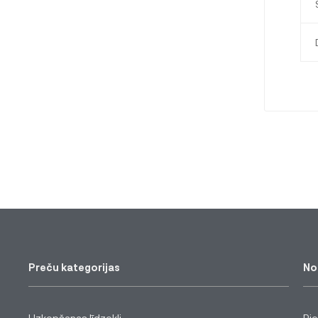
Preču kategorijas
No
Uzkopšanas līdzekļi
Pi