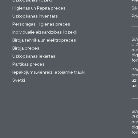
Higiēnas un Papīra preces
Sīk
Uzkopšanas inventārs
Pri
Personīgās Higiēnas preces
Individuālie aizsardzības līdzekļi
SIA
Biroja tehnika un elektropreces
L-2
Biroja preces
pa
dig
Uzkopšanas iekārtas
fon
Pārtikas preces
Pēc
Iepakojums,vienreizlietojamie trauki
pro
Svētki
uzl
uz
SIA
202
pa
dig
fon