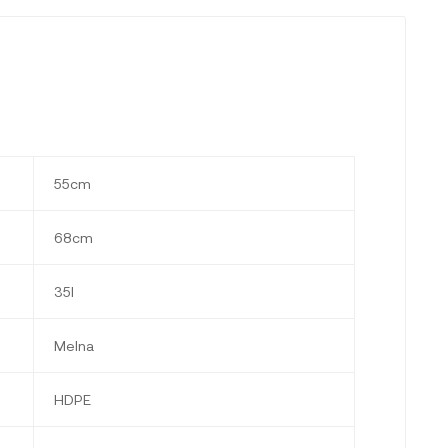
55cm
68cm
35l
Melna
HDPE