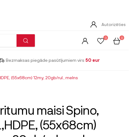
Autorizēties
0
0
Bezmaksas piegāde pasūtījumiem virs
50 eur
HDPE, (55x68cm) 12my, 20gb/rul., melns
ritumu maisi Spino,
L,HDPE, (55x68cm)