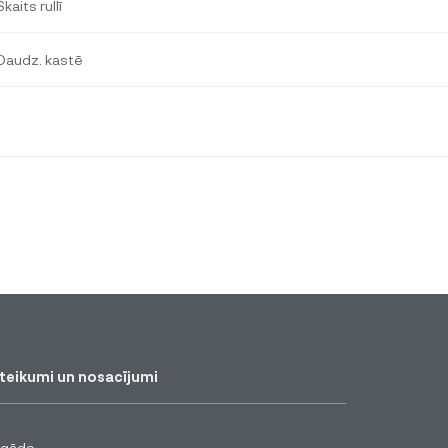
Skaits rullī
Daudz. kastē
teikumi un nosacījumi
egāde