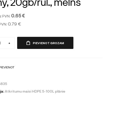
y, 20gb/rul., melns
0.65 €
z PVN:
0.79 €
 PVN:
+
PIEVIENOT GROZAM
PIEVIENOT
8835
ja:
Atkritumu maisi HDPE 5-100L plānie