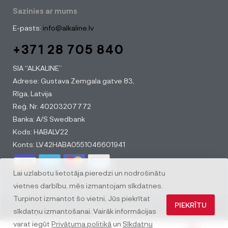
Sazinies ar mums
E-pasts:
info@alkaline.lv
+371 28 705 840
SIA “ALKALINE”
Adrese: Gustava Zemgala gatve 83,
Rīga, Latvija
Reģ. Nr. 40203207772
Banka: A/S Swedbank
Kods: HABALV22
Konts: LV42HABA0551046601941
Lai uzlabotu lietotāja pieredzi un nodrošinātu
vietnes darbību, mēs izmantojam sīkdatnes.
Turpinot izmantot šo vietni, Jūs piekrītat
PIEKRĪTU
© All rights reserved
sīkdatņu izmantošanai. Vairāk informācijas
varat iegūt
Privātuma politikā
un
Sīkdatņu
0