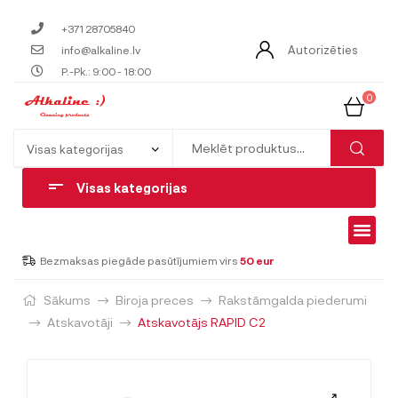
+371 28705840
Autorizēties
info@alkaline.lv
P.-Pk.: 9:00 - 18:00
0
Visas kategorijas
Bezmaksas piegāde pasūtījumiem virs
50 eur
Sākums
Biroja preces
Rakstāmgalda piederumi
Atskavotāji
Atskavotājs RAPID C2