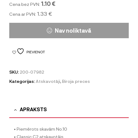
1.10 €
Cena bez PVN:
1.33 €
Cena ar PVN:
Nav noliktavā
PIEVIENOT
SKU:
200-07982
Kategorijas:
Atskavotāji
,
Biroja preces
APRAKSTS
• Piemērots skavām No.10
• Classic C2 atskavotājs