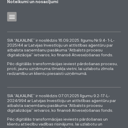
Noteikumi un nosacījumi
SIA “ALKALINE” ir noslēdzis 16.09.2025. līgumu Nr.9.4- 1-L-
2025/44 ar Latvijas Investīciju un attīstības aģentūru par
atbalsta saņemšanu pasākuma “Atbalsts procesu
digitalizācijai” ietvaros, ko finansē Atveseļošanas fonds.
Pēc digitālās transformācijas ieviest pārdošanas procesu,
proti, jaunu uzņēmuma tīmekļa vietni, lai uzlabotu zīmola
redzamību un klientu piesaisti uzņēmumā.
SIA “ALKALINE” ir noslēdzis 07.01.2025 līgumu 9.2-17-L-
2024/994 ar Latvijas Investīciju un attīstības aģentūru par
atbalsta saņemšanu pasākuma “Atbalsts procesu
digitalizācijai” ietvaros, ko finansē Atveseļošanas fonds.
Pēc digitālās transformācijas ieviests pārdošanas un
klientu attiecību vadības risinājums, lai uzlabotu un