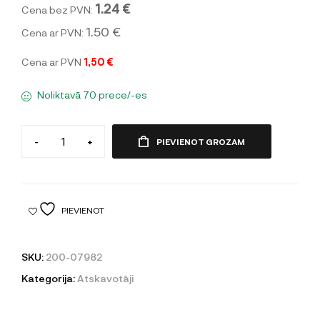
1.24 €
Cena bez PVN:
1.50 €
Cena ar PVN:
Cena ar PVN
1,50 €
Noliktavā 70 prece/-es
-
+
PIEVIENOT GROZAM
PIEVIENOT
SKU:
200-07982
Kategorija:
Atskavotāji