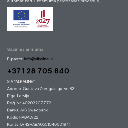
automatizētu uzņēmuma pārdošanas procesus.
Sazinies ar mums
E-pasts:
info@alkaline.lv
+371 28 705 840
SIA “ALKALINE”
Adrese: Gustava Zemgala gatve 83,
Rīga, Latvija
Reģ. Nr. 40203207772
Banka: A/S Swedbank
Kods: HABALV22
Konts: LV42HABA0551046601941