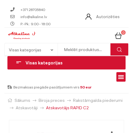
+371 28705840
Autorizēties
info@alkaline.lv
P.-Pk.: 9:00 - 18:00
0
Visas kategorijas
Bezmaksas piegāde pasūtījumiem virs
50 eur
Sākums
Biroja preces
Rakstāmgalda piederumi
Atskavotāji
Atskavotājs RAPID C2