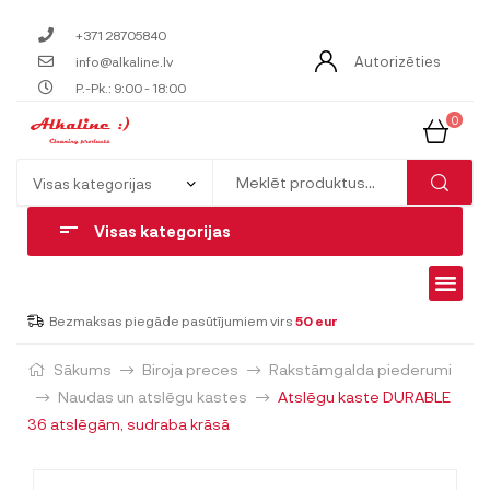
+371 28705840
Autorizēties
info@alkaline.lv
P.-Pk.: 9:00 - 18:00
0
Visas kategorijas
Bezmaksas piegāde pasūtījumiem virs
50 eur
Sākums
Biroja preces
Rakstāmgalda piederumi
Naudas un atslēgu kastes
Atslēgu kaste DURABLE
36 atslēgām, sudraba krāsā