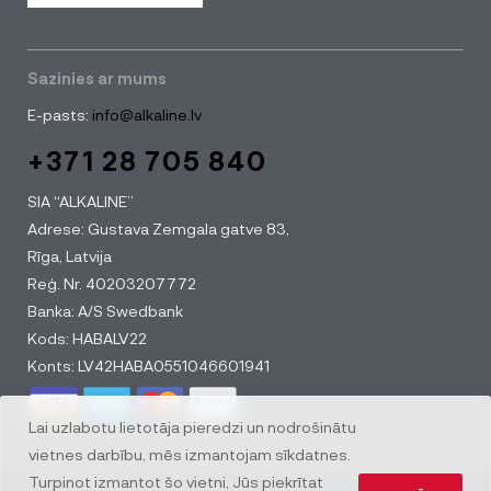
Sazinies ar mums
E-pasts:
info@alkaline.lv
+371 28 705 840
SIA “ALKALINE”
Adrese: Gustava Zemgala gatve 83,
Rīga, Latvija
Reģ. Nr. 40203207772
Banka: A/S Swedbank
Kods: HABALV22
Konts: LV42HABA0551046601941
Lai uzlabotu lietotāja pieredzi un nodrošinātu
vietnes darbību, mēs izmantojam sīkdatnes.
Turpinot izmantot šo vietni, Jūs piekrītat