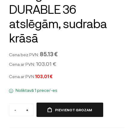
DURABLE 36
atslēgām, sudraba
krāsā
85.13 €
Cena bez PVN:
103.01 €
Cena ar PVN:
Cena ar PVN
103,01 €
Noliktavā 1 prece/-es
-
+
PIEVIENOT GROZAM