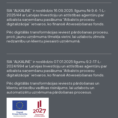
SIA “ALKALINE” ir noslēdzis 16.09.2025. līgumu Nr.9.4- 1-L-
2025/44 ar Latvijas Investīciju un attīstības aģentūru par
atbalsta saņemšanu pasākuma “Atbalsts procesu
digitalizācijai” ietvaros, ko finansē Atveseļošanas fonds.
Pēc digitālās transformācijas ieviest pārdošanas procesu,
proti, jaunu uzņēmuma tīmekļa vietni, lai uzlabotu zīmola
redzamību un klientu piesaisti uzņēmumā.
SIA “ALKALINE” ir noslēdzis 07.01.2025 līgumu 9.2-17-L-
2024/994 ar Latvijas Investīciju un attīstības aģentūru par
atbalsta saņemšanu pasākuma “Atbalsts procesu
digitalizācijai” ietvaros, ko finansē Atveseļošanas fonds.
Pēc digitālās transformācijas ieviests pārdošanas un
klientu attiecību vadības risinājums, lai uzlabotu un
automatizētu uzņēmuma pārdošanas procesus.