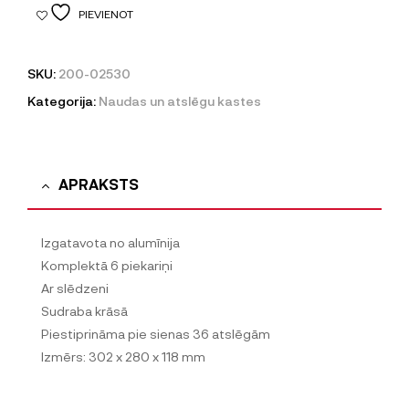
PIEVIENOT
SKU:
200-02530
Kategorija:
Naudas un atslēgu kastes
APRAKSTS
Izgatavota no alumīnija
Komplektā 6 piekariņi
Ar slēdzeni
Sudraba krāsā
Piestiprināma pie sienas 36 atslēgām
Izmērs: 302 x 280 x 118 mm