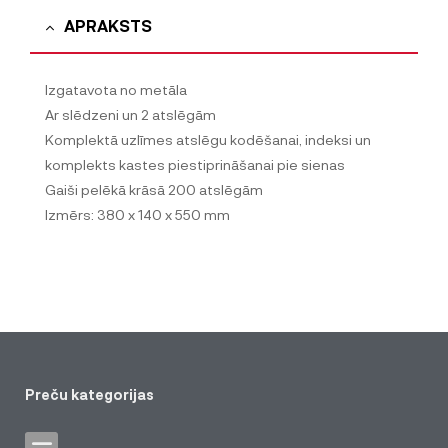
APRAKSTS
Izgatavota no metāla
Ar slēdzeni un 2 atslēgām
Komplektā uzlīmes atslēgu kodēšanai, indeksi un
komplekts kastes piestiprināšanai pie sienas
Gaiši pelēkā krāsā 200 atslēgām
Izmērs: 380 x 140 x 550 mm
Preču kategorijas