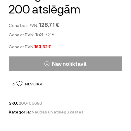
200 atslēgām
126.71 €
Cena bez PVN:
153.32 €
Cena ar PVN:
Cena ar PVN
153,32 €
Nav noliktavā
PIEVIENOT
SKU:
200-06693
Kategorija:
Naudas un atslēgu kastes