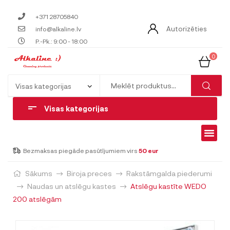
+371 28705840
Autorizēties
info@alkaline.lv
P.-Pk.: 9:00 - 18:00
0
Visas kategorijas
Bezmaksas piegāde pasūtījumiem virs
50 eur
Sākums
Biroja preces
Rakstāmgalda piederumi
Naudas un atslēgu kastes
Atslēgu kastīte WEDO
200 atslēgām