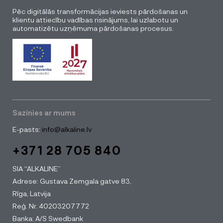
Pēc digitālās transformācijas ieviests pārdošanas un
klientu attiecību vadības risinājums, lai uzlabotu un
automatizētu uzņēmuma pārdošanas procesus.
Sazinies ar mums
E-pasts:
info@alkaline.lv
+371 28 705 840
SIA “ALKALINE”
Adrese: Gustava Zemgala gatve 83,
Rīga, Latvija
Reģ. Nr. 40203207772
Banka: A/S Swedbank