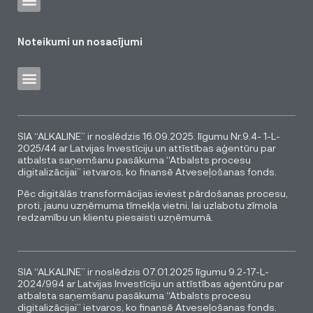
Noteikumi un nosacījumi
SIA “ALKALINE” ir noslēdzis 16.09.2025. līgumu Nr.9.4- 1-L-
2025/44 ar Latvijas Investīciju un attīstības aģentūru par
atbalsta saņemšanu pasākuma “Atbalsts procesu
digitalizācijai” ietvaros, ko finansē Atveseļošanas fonds.
Pēc digitālās transformācijas ieviest pārdošanas procesu,
proti, jaunu uzņēmuma tīmekļa vietni, lai uzlabotu zīmola
redzamību un klientu piesaisti uzņēmumā.
SIA “ALKALINE” ir noslēdzis 07.01.2025 līgumu 9.2-17-L-
2024/994 ar Latvijas Investīciju un attīstības aģentūru par
atbalsta saņemšanu pasākuma “Atbalsts procesu
digitalizācijai” ietvaros, ko finansē Atveseļošanas fonds.