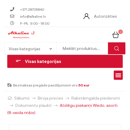
+371 28705840
Autorizēties
info@alkaline.lv
P.-Pk.: 9:00 - 18:00
0
Visas kategorijas
Bezmaksas piegāde pasūtījumiem virs
50 eur
Sākums
Biroja preces
Rakstāmgalda piederumi
Dokumentu plaukti
Atslēgu piekariņi Wedo, asorti
(8-veida riņķis)