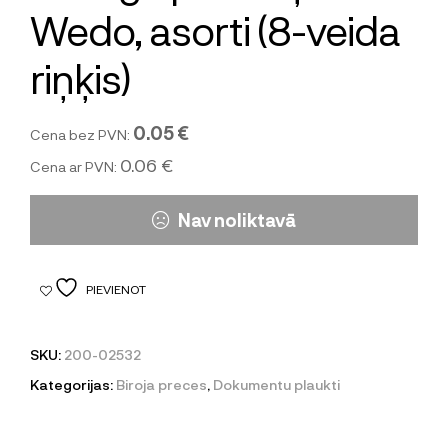
Wedo, asorti (8-veida
riņķis)
0.05 €
Cena bez PVN:
0.06 €
Cena ar PVN:
Nav noliktavā
PIEVIENOT
SKU:
200-02532
Kategorijas:
Biroja preces
,
Dokumentu plaukti