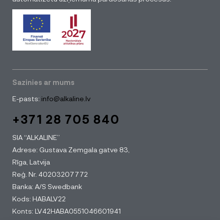
Sazinies ar mums
E-pasts:
info@alkaline.lv
+371 28 705 840
SIA “ALKALINE”
Adrese: Gustava Zemgala gatve 83,
Rīga, Latvija
Reģ. Nr. 40203207772
Banka: A/S Swedbank
Kods: HABALV22
Konts: LV42HABA0551046601941