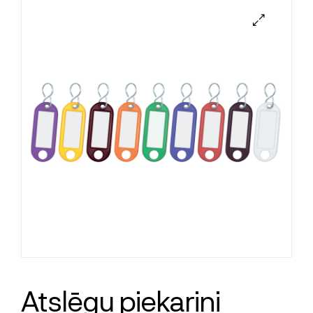
Atslēgu piekariņi