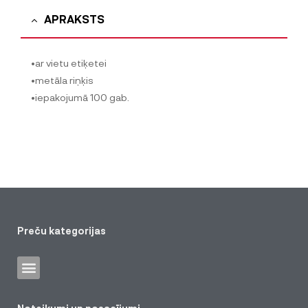
APRAKSTS
•ar vietu etiķetei
•metāla riņķis
•iepakojumā 100 gab.
Preču kategorijas