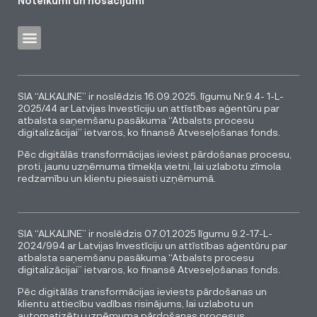
Noteikumi un nosacījumi
SIA “ALKALINE” ir noslēdzis 16.09.2025. līgumu Nr.9.4- 1-L-
2025/44 ar Latvijas Investīciju un attīstības aģentūru par
atbalsta saņemšanu pasākuma “Atbalsts procesu
digitalizācijai” ietvaros, ko finansē Atveseļošanas fonds.
Pēc digitālās transformācijas ieviest pārdošanas procesu,
proti, jaunu uzņēmuma tīmekļa vietni, lai uzlabotu zīmola
redzamību un klientu piesaisti uzņēmumā.
SIA “ALKALINE” ir noslēdzis 07.01.2025 līgumu 9.2-17-L-
2024/994 ar Latvijas Investīciju un attīstības aģentūru par
atbalsta saņemšanu pasākuma “Atbalsts procesu
digitalizācijai” ietvaros, ko finansē Atveseļošanas fonds.
Pēc digitālās transformācijas ieviests pārdošanas un
klientu attiecību vadības risinājums, lai uzlabotu un
automatizētu uzņēmuma pārdošanas procesus.